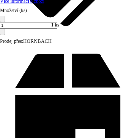
Více informací o zboží
Množství (ks)
1 ks
Prodej přes:
HORNBACH