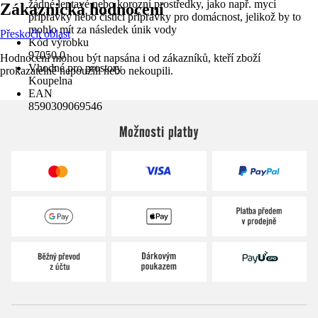
žádné leptavé nebo korozní prostředky, jako např. mycí
Zákaznická hodnocení
přípravky nebo čisticí přípravky pro domácnost, jelikož by to
mohlo mít za následek únik vody
Přeskočit oblast
Kód výrobku
97050,0
Hodnocení mohou být napsána i od zákazníků, kteří zboží
Vhodné pro prostory
prokazatelně nepoužili nebo nekoupili.
Koupelna
EAN
8590309069546
Možnosti platby