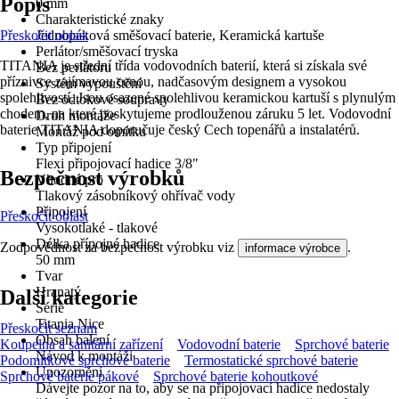
Popis
0 mm
Charakteristické znaky
Přeskočit oblast
Jednopáková směšovací baterie, Keramická kartuše
Perlátor/směšovací tryska
TITANIA je střední třída vodovodních baterií, která si získala své
Bez perlátoru
příznivce zajímavou cenou, nadčasovým designem a vysokou
Systém vypouštění
spolehlivostí. Jsou osazené spolehlivou keramickou kartuší s plynulým
Bez odtokové soupravy
chodem, na které poskytujeme prodlouženou záruku 5 let. Vodovodní
Druh montáže
baterie TITANIA doporučuje český Cech topenářů a instalatérů.
Montáž pod omítku
Typ připojení
Flexi připojovací hadice 3/8"
Bezpečnost výrobků
Vhodné pro
Tlakový zásobníkový ohřívač vody
Připojení
Přeskočit oblast
Vysokotlaké - tlakové
Délka přípojné hadice
Zodpovědnost za bezpečnost výrobku viz
.
informace výrobce
50 mm
Tvar
Hranatý
Další kategorie
Série
Titania Nice
Přeskočit seznam
Obsah balení
Koupelna a sanitární zařízení
Vodovodní baterie
Sprchové baterie
Návod k montáži
Podomítkové sprchové baterie
Termostatické sprchové baterie
Upozornění
Sprchové baterie pákové
Sprchové baterie kohoutkové
Dávejte pozor na to, aby se na připojovací hadice nedostaly