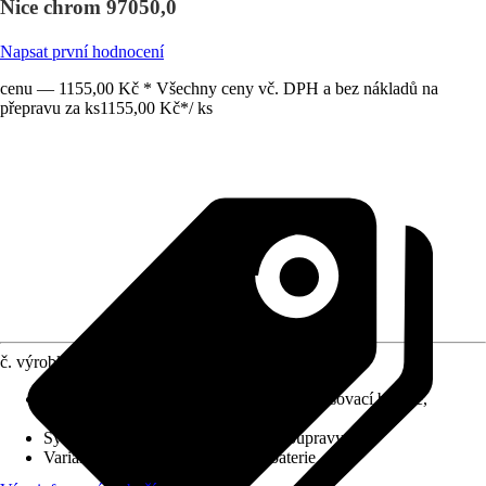
Nice chrom 97050,0
Napsat první hodnocení
cenu — 1155,00 Kč * Všechny ceny vč. DPH a bez nákladů na
přepravu za ks
1155,00 Kč
*
/
ks
č. výrobku
4612858
Charakteristické znaky
:
Jednopáková směšovací baterie,
Keramická kartuše
Systém vypouštění
:
Bez odtokové soupravy
Varianta
:
Podomítková sprchová baterie