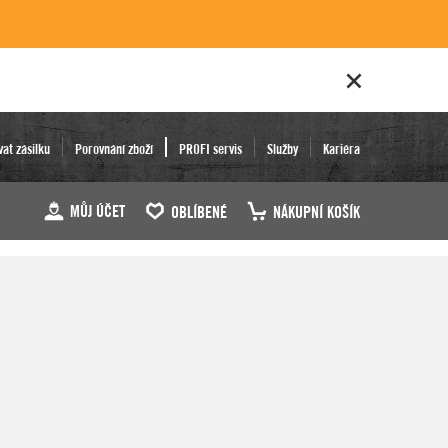
vat zásilku
Porovnání zboží
PROFI servis
Služby
Kariéra
MŮJ ÚČET
OBLÍBENÉ
NÁKUPNÍ KOŠÍK