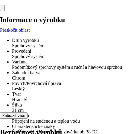
Informace o výrobku
Přeskočit oblast
Druh výrobku
Sprchový systém
Provedení
Sprchový systém
Varianta
Podomítkový sprchový systém s ruční a hlavovou sprchou
Základní barva
Chrom
Povrch/Povrchová úprava
Lesklý
Tvar
Hranatý
Šířka
31 cm
Připojení
Zobrazit více
Připojení na studenou a teplou vodu
Charakteristické znaky
Bezpečnost výrobků
Šetřící vodu, Bezpečnostní závěrka při 38 °C