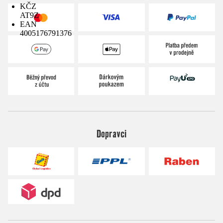
KČZ
AT9Z
EAN
4005176791376
Dopravci