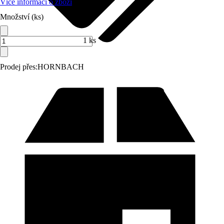
Více informací o zboží
Množství (ks)
1 ks
Prodej přes:
HORNBACH