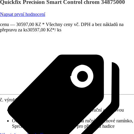
Quickfix Precision Smart Control chrom 34875000
Napsat první hodnocení
cenu — 30597,00 Kč * Všechny ceny vč. DPH a bez nákladů na
přepravu za ks
30597,00 Kč
*
/
ks
č. výrobku
12027102
Varianta
:
Podomítkový sprchový systém s ruční a hlavovou
sprchou
Obsah balení
:
Sprcha hlavová, Sprcha ruční, Sprchové ramínko,
Sprchová hadice, Vanové kolínko pro připojení hadice