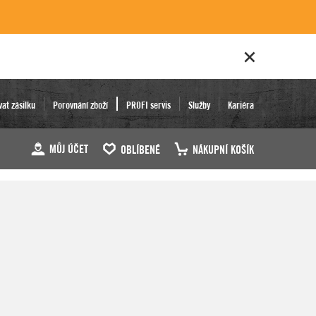
vat zásilku
Porovnání zboží
PROFI servis
Služby
Kariéra
MŮJ ÚČET
OBLÍBENÉ
NÁKUPNÍ KOŠÍK