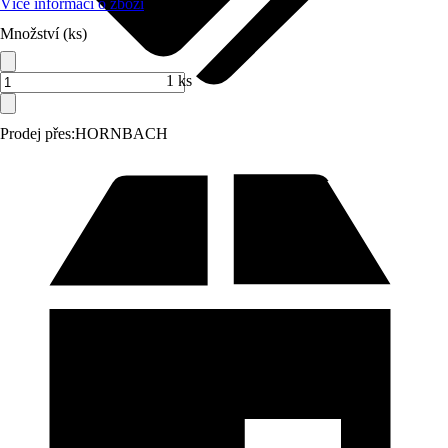
Více informací o zboží
Množství (ks)
1 ks
Prodej přes:
HORNBACH