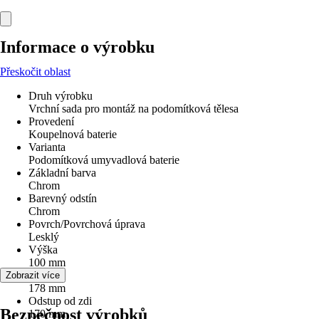
Informace o výrobku
Přeskočit oblast
Druh výrobku
Vrchní sada pro montáž na podomítková tělesa
Provedení
Koupelnová baterie
Varianta
Podomítková umyvadlová baterie
Základní barva
Chrom
Barevný odstín
Chrom
Povrch/Povrchová úprava
Lesklý
Výška
100 mm
Šířka
Zobrazit více
178 mm
Odstup od zdi
Bezpečnost výrobků
170 mm