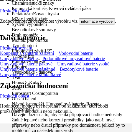
Charakteristické znaky
Keramická kartuše, Kovová ovládací páka
Přeskočit oblast
Perlátor/směšovací tryska
M24x1 vnější závit
Zodpovědnost za bezpečnost výrobku viz
.
informace výrobce
Systém vypouštění
Bez odtokové soupravy
Druh montáže
Další kategorie
Montáž pod omítku
Typ připojení
Přeskočit seznam
Připojovací závit 1/2"
Koupelna a sanitární zařízení
Vodovodní baterie
Vhodné pro
Umyvadlové baterie
Podomítkové umyvadlové baterie
Průtokový ohřívač
Umyvadlové baterie pákové
Umyvadlové baterie vysoké
Připojení
Umyvadlové baterie nástěnné
Bezdotykové baterie
Vysokotlaké - tlakové
Umyvadlové baterie kohoutkové
Tvar
Hranatý, Kulatý
Zákaznická hodnocení
Série
Eurosmart Cosmopolitan
Přeskočit oblast
Obsah balení
Návod k montáži, Umyvadlová baterie, Rozeta
Hodnocení mohou být napsána i od zákazníků, kteří zboží
Upozornění
prokazatelně nepoužili nebo nekoupili.
Dávejte pozor na to, aby se na připojovací hadice nedostaly
žádné leptavé nebo korozní prostředky, jako např. mycí
přípravky nebo čisticí přípravky pro domácnost, jelikož by to
mohlo mít za následek únik vody