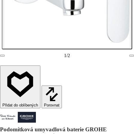
1
/
2
Porovnat
Podomítková umyvadlová baterie GROHE