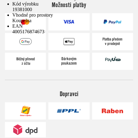
Možnosti platby
Kód výrobku
19381000
Vhodné pro prostory
Koupelna
EAN
4005176874673
Dopravci