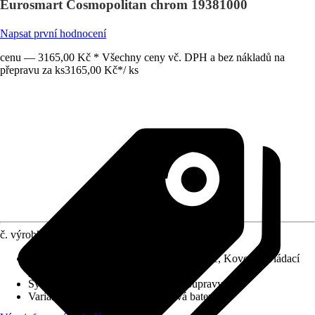
Eurosmart Cosmopolitan chrom 19381000
Napsat první hodnocení
cenu — 3165,00 Kč * Všechny ceny vč. DPH a bez nákladů na
přepravu za ks
3165,00 Kč
*
/
ks
č. výrobku
10731295
Charakteristické znaky
:
Keramická kartuše, Kovová ovládací
páka
Systém vypouštění
:
Bez odtokové soupravy
Varianta
:
Podomítková umyvadlová baterie