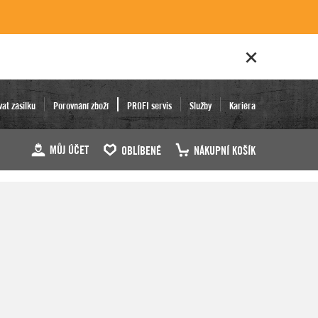
vat zásilku
Porovnání zboží
PROFI servis
Služby
Kariéra
MŮJ ÚČET
OBLÍBENÉ
NÁKUPNÍ KOŠÍK