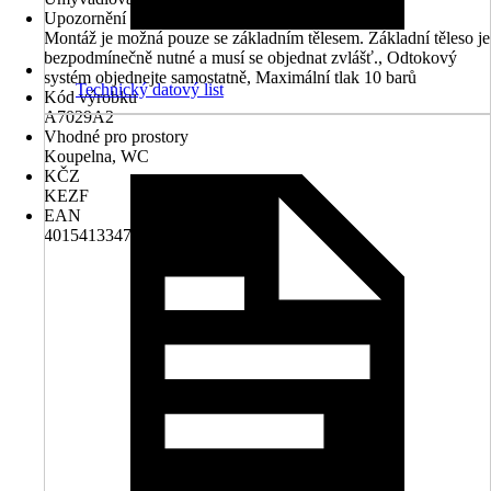
Upozornění
Montáž je možná pouze se základním tělesem. Základní těleso je
bezpodmínečně nutné a musí se objednat zvlášť., Odtokový
systém objednejte samostatně, Maximální tlak 10 barů
Technický datový list
Kód výrobku
A7029A2
Vhodné pro prostory
Koupelna, WC
KČZ
KEZF
EAN
4015413347549