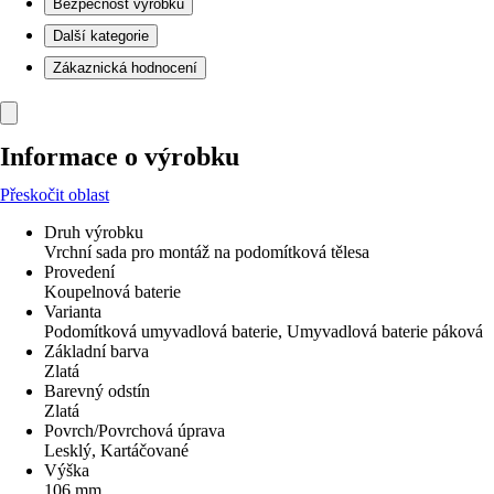
Bezpečnost výrobků
Další kategorie
Zákaznická hodnocení
Informace o výrobku
Přeskočit oblast
Druh výrobku
Vrchní sada pro montáž na podomítková tělesa
Provedení
Koupelnová baterie
Varianta
Podomítková umyvadlová baterie, Umyvadlová baterie páková
Základní barva
Zlatá
Barevný odstín
Zlatá
Povrch/Povrchová úprava
Lesklý, Kartáčované
Výška
106 mm