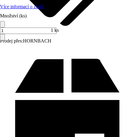
Více informací o zboží
Množství (ks)
1 ks
Prodej přes:
HORNBACH