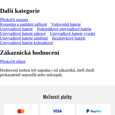
Další kategorie
Přeskočit seznam
Koupelna a sanitární zařízení
Vodovodní baterie
Umyvadlové baterie
Podomítkové umyvadlové baterie
Umyvadlové baterie pákové
Umyvadlové baterie vysoké
Umyvadlové baterie nástěnné
Bezdotykové baterie
Umyvadlové baterie kohoutkové
Zákaznická hodnocení
Přeskočit oblast
Hodnocení mohou být napsána i od zákazníků, kteří zboží
prokazatelně nepoužili nebo nekoupili.
Možnosti platby