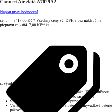
Connect Air zlatá A7029A2
Napsat první hodnocení
cenu — 8417,00 Kč * Všechny ceny vč. DPH a bez nákladů na
přepravu za ks
8417,00 Kč
*
/
ks
č. výrobku
10545110
Charakteristické znaky
:
Kovová ovládací páka, Třída hlučnosti
I, Keramická kartuše, Jednopáková směšovací baterie
Systém vypouštění
:
Bez odtokové soupravy
Varianta
:
Podomítková umyvadlová baterie, Umyvadlová baterie
páková