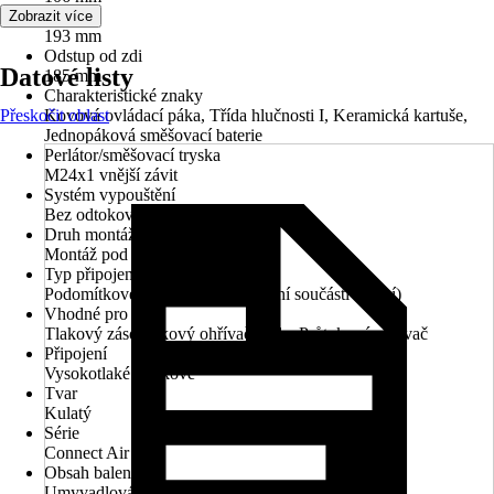
Šířka
Zobrazit více
193 mm
Odstup od zdi
Datové listy
185 mm
Charakteristické znaky
Přeskočit oblast
Kovová ovládací páka, Třída hlučnosti I, Keramická kartuše,
Jednopáková směšovací baterie
Perlátor/směšovací tryska
M24x1 vnější závit
Systém vypouštění
Bez odtokové soupravy
Druh montáže
Montáž pod omítku
Typ připojení
Podomítkové instalační těleso (není součástí balení)
Vhodné pro
Tlakový zásobníkový ohřívač vody, Průtokový ohřívač
Připojení
Vysokotlaké - tlakové
Tvar
Kulatý
Série
Connect Air
Obsah balení
Umyvadlová baterie, Rozeta, Návod k montáži