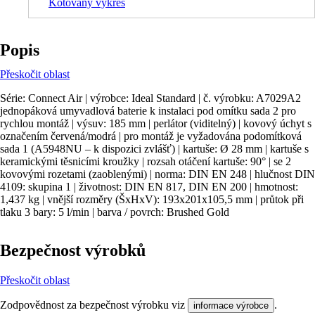
Kótovaný výkres
Popis
Přeskočit oblast
Série: Connect Air | výrobce: Ideal Standard | č. výrobku: A7029A2
jednopáková umyvadlová baterie k instalaci pod omítku sada 2 pro
rychlou montáž | výsuv: 185 mm | perlátor (viditelný) | kovový úchyt s
označením červená/modrá | pro montáž je vyžadována podomítková
sada 1 (A5948NU – k dispozici zvlášť) | kartuše: Ø 28 mm | kartuše s
keramickými těsnicími kroužky | rozsah otáčení kartuše: 90° | se 2
kovovými rozetami (zaoblenými) | norma: DIN EN 248 | hlučnost DIN
4109: skupina 1 | životnost: DIN EN 817, DIN EN 200 | hmotnost:
1,437 kg | vnější rozměry (ŠxHxV): 193x201x105,5 mm | průtok při
tlaku 3 bary: 5 l/min | barva / povrch: Brushed Gold
Bezpečnost výrobků
Přeskočit oblast
Zodpovědnost za bezpečnost výrobku viz
.
informace výrobce