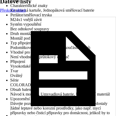
Datové listy
0 mm
Charakteristické znaky
Přeskočit oblast
Keramická kartuše, Jednopáková směšovací baterie
Perlátor/směšovací tryska
M24x1 vnější závit
Systém vypouštění
Bez odtokové soupravy
Druh montáže
Montáž pod omítku
Typ připojení
Podomítkové instalační těleso (je součástí balení)
Vhodné pro
Není vhodné pro průtokový ohřívač
Připojení
Vysokotlaké - tlakové
Tvar
Oválný
Série
COLORADO
Obsah balení
Návod k montáži, Umyvadlová baterie, Upevňovací materiál
Upozornění
Dávejte pozor na to, aby se na připojovací hadice nedostaly
žádné leptavé nebo korozní prostředky, jako např. mycí
přípravky nebo čisticí přípravky pro domácnost, jelikož by to