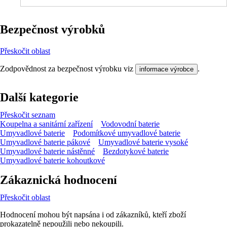
Bezpečnost výrobků
Přeskočit oblast
Zodpovědnost za bezpečnost výrobku viz
.
informace výrobce
Další kategorie
Přeskočit seznam
Koupelna a sanitární zařízení
Vodovodní baterie
Umyvadlové baterie
Podomítkové umyvadlové baterie
Umyvadlové baterie pákové
Umyvadlové baterie vysoké
Umyvadlové baterie nástěnné
Bezdotykové baterie
Umyvadlové baterie kohoutkové
Zákaznická hodnocení
Přeskočit oblast
Hodnocení mohou být napsána i od zákazníků, kteří zboží
prokazatelně nepoužili nebo nekoupili.