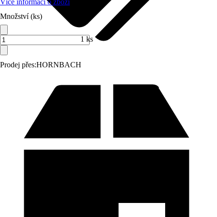
Více informací o zboží
Množství (ks)
1 ks
Prodej přes:
HORNBACH