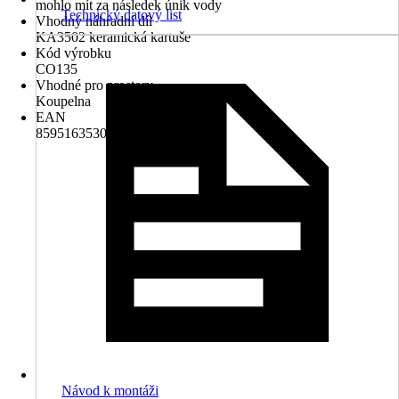
mohlo mít za následek únik vody
Technický datový list
Vhodný náhradní díl
KA3502 keramická kartuše
Kód výrobku
CO135
Vhodné pro prostory
Koupelna
EAN
8595163530775
Návod k montáži