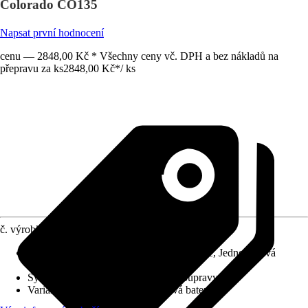
Colorado CO135
Napsat první hodnocení
cenu — 2848,00 Kč * Všechny ceny vč. DPH a bez nákladů na
přepravu za ks
2848,00 Kč
*
/
ks
č. výrobku
10315057
Charakteristické znaky
:
Keramická kartuše, Jednopáková
směšovací baterie
Systém vypouštění
:
Bez odtokové soupravy
Varianta
:
Podomítková umyvadlová baterie