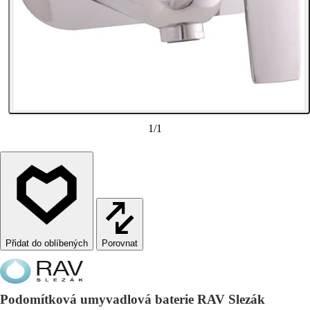
1
/
1
Porovnat
Podomítková umyvadlová baterie RAV Slezák