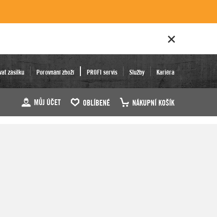
vat zásilku
Porovnání zboží
PROFI servis
Služby
Kariéra
MŮJ ÚČET
OBLÍBENÉ
NÁKUPNÍ KOŠÍK