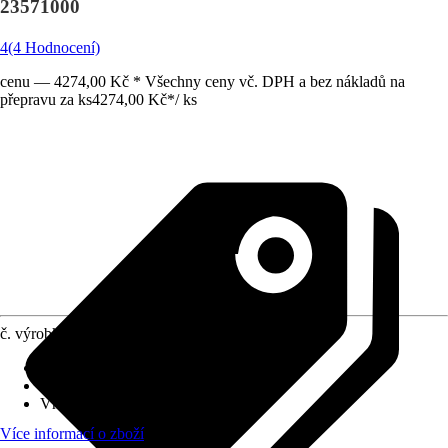
23571000
4
(4 Hodnocení)
cenu — 4274,00 Kč * Všechny ceny vč. DPH a bez nákladů na
přepravu za ks
4274,00 Kč
*
/
ks
č. výrobku
6402730
Druh výrobku
:
Příslušenství
Varianta
:
Základní podomítkové těleso
Vhodné pro
:
Umyvadlová baterie
Více informací o zboží