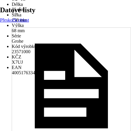
Délka
Datové listy
75 mm
Šířka
Přeskočit oblast
158 mm
Výška
68 mm
Série
Grohe
Kód výrobku
23571000
KČZ
X7UJ
EAN
4005176334276