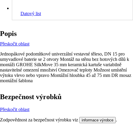
Datový list
Popis
Přeskočit oblast
Jednopákové podomítkové univerzální vestavné těleso, DN 15 pro
umyvadlové baterie se 2 otvory Montáž na stěnu bez hotových dílů k
montáži GROHE SilkMove 35 mm keramická kartuše variabilně
nastavitelné omezení množství Omezovač teploty Možnost umístění
výtoku vlevo nebo vpravo Montážní hloubka 45 až 75 mm DR mosaz
montážní šablona
Bezpečnost výrobků
Přeskočit oblast
Zodpovědnost za bezpečnost výrobku viz
.
informace výrobce