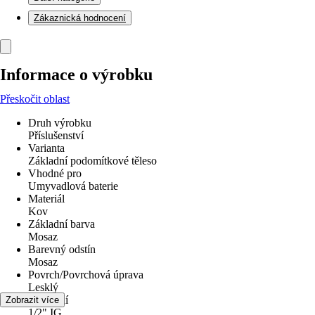
Zákaznická hodnocení
Informace o výrobku
Přeskočit oblast
Druh výrobku
Příslušenství
Varianta
Základní podomítkové těleso
Vhodné pro
Umyvadlová baterie
Materiál
Kov
Základní barva
Mosaz
Barevný odstín
Mosaz
Povrch/Povrchová úprava
Lesklý
Připojení
Zobrazit více
1/2" IG