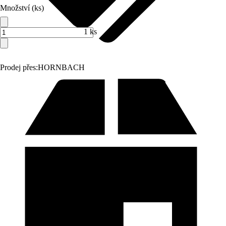
Množství (ks)
1 ks
Prodej přes:
HORNBACH