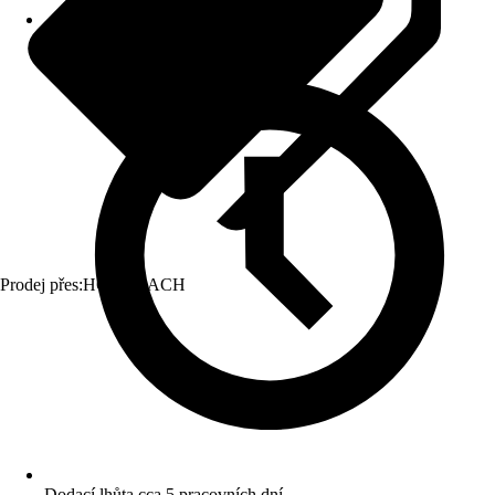
Prodej přes:
HORNBACH
Dodací lhůta cca 5 pracovních dní