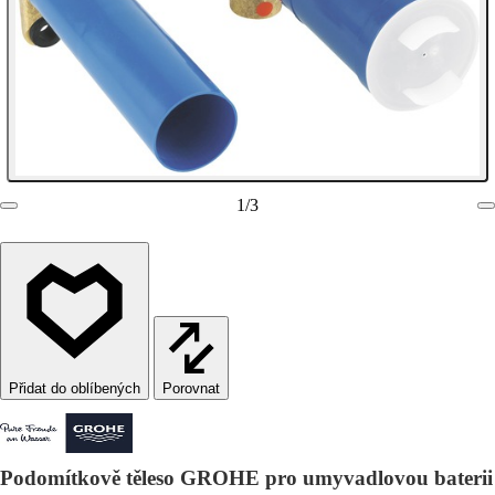
1
/
3
Porovnat
Podomítkově těleso GROHE pro umyvadlovou baterii