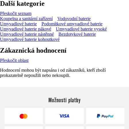
Další kategorie
Přeskočit seznam
Koupelna a sanitární zařízení
Vodovodní baterie
Umyvadlové baterie
Podomítkové umyvadlové baterie
Umyvadlové baterie pákové
Umyvadlové baterie vysoké
Umyvadlové baterie nástěnné
Bezdotykové baterie
Umyvadlové baterie kohoutkové
Zákaznická hodnocení
Přeskočit oblast
Hodnocení mohou být napsána i od zákazníků, kteří zboží
prokazatelně nepoužili nebo nekoupili.
Možnosti platby