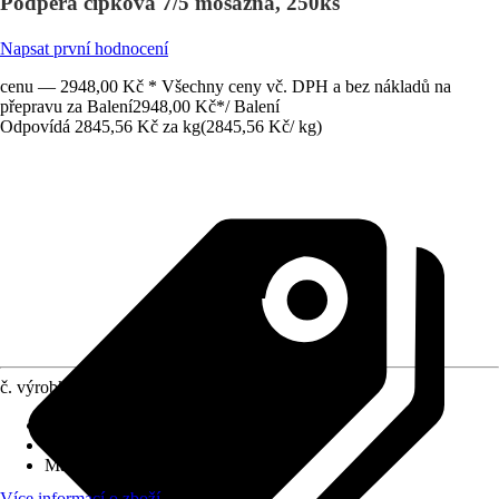
Podpěra čípková 7/5 mosazná, 250ks
Napsat první hodnocení
cenu — 2948,00 Kč * Všechny ceny vč. DPH a bez nákladů na
přepravu za Balení
2948,00 Kč
*
/
Balení
Odpovídá 2845,56 Kč za kg
(
2845,56 Kč
/
kg
)
č. výrobku
8721247
Provedení
:
Nosník police
Obsah
:
250 Kus
Materiál
:
Mosaz
Více informací o zboží