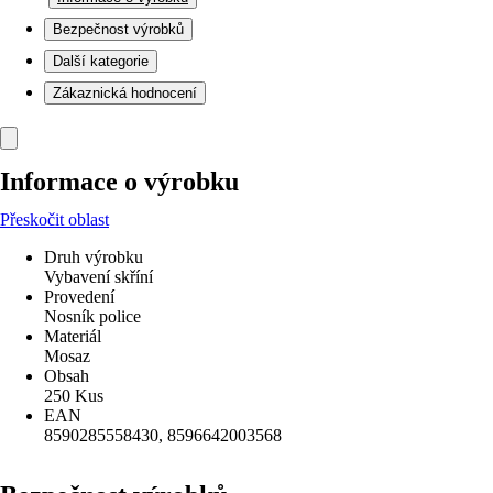
Bezpečnost výrobků
Další kategorie
Zákaznická hodnocení
Informace o výrobku
Přeskočit oblast
Druh výrobku
Vybavení skříní
Provedení
Nosník police
Materiál
Mosaz
Obsah
250 Kus
EAN
8590285558430, 8596642003568