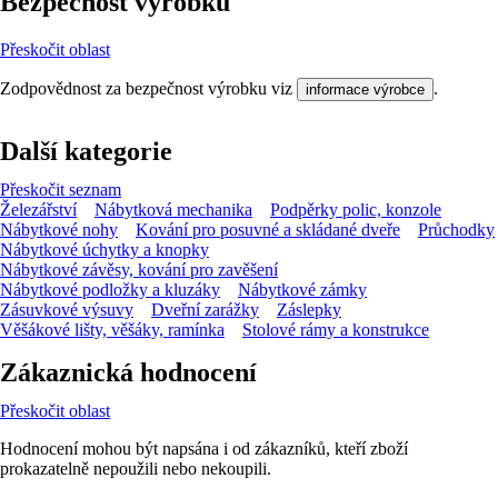
Bezpečnost výrobků
Přeskočit oblast
Zodpovědnost za bezpečnost výrobku viz
.
informace výrobce
Další kategorie
Přeskočit seznam
Železářství
Nábytková mechanika
Podpěrky polic, konzole
Nábytkové nohy
Kování pro posuvné a skládané dveře
Průchodky
Nábytkové úchytky a knopky
Nábytkové závěsy, kování pro zavěšení
Nábytkové podložky a kluzáky
Nábytkové zámky
Zásuvkové výsuvy
Dveřní zarážky
Záslepky
Věšákové lišty, věšáky, ramínka
Stolové rámy a konstrukce
Zákaznická hodnocení
Přeskočit oblast
Hodnocení mohou být napsána i od zákazníků, kteří zboží
prokazatelně nepoužili nebo nekoupili.