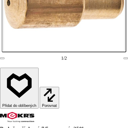
1
/
2
Porovnat