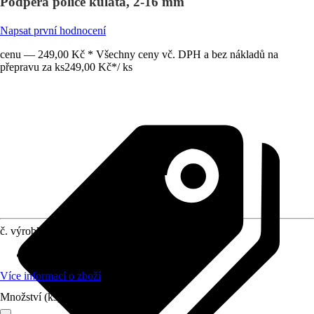
Podpěra police kulatá, 2-16 mm
Napsat první hodnocení
cenu — 249,00 Kč * Všechny ceny vč. DPH a bez nákladů na
přepravu za ks
249,00 Kč
*
/
ks
č. výrobku
6103930
Materiál
:
Nikl
Více informací o zboží
Množství (ks)