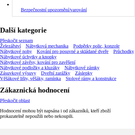
Bezpečnostní upozornění/varování
Další kategorie
Přeskočit seznam
Železářství
Nábytková mechanika
Podpěrky polic, konzole
Nábytkové nohy
Kování pro posuvné a skládané dveře
Průchodky
Nábytkové úchytky a knopky
Nábytkové závěsy, kování pro zavěšení
Nábytkové podložky a kluzáky
Nábytkové zámky
Zásuvkové výsuvy
Dveřní zarážky
Záslepky
Věšákové lišty, věšáky, ramínka
Stolové rámy a konstrukce
Zákaznická hodnocení
Přeskočit oblast
Hodnocení mohou být napsána i od zákazníků, kteří zboží
prokazatelně nepoužili nebo nekoupili.