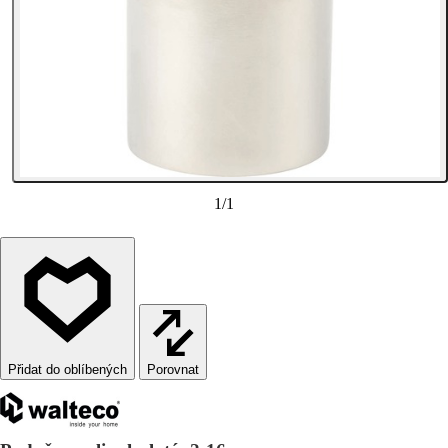
1
/
1
Porovnat