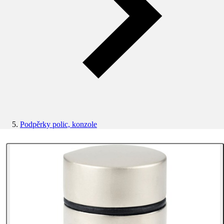
Podpěrky polic, konzole