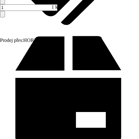
1 ks
Prodej přes:
HORNBACH