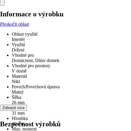
Informace o výrobku
Přeskočit oblast
Oblast využití
Interiér
Využití
Držení
Vhodné pro
Domácnost, Dům/ domek
Vhodné pro prostory
V domě
Materiál
Nikl
Povrch/Povrchová úprava
Matný
Šířka
26 mm
Výška
Zobrazit více
31 mm
Hloubka
Bezpečnost výrobků
46 mm
Max. nosnost