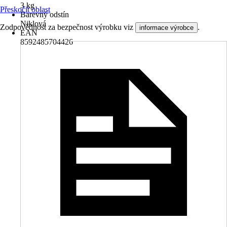
3 kg
Přeskočit oblast
Barevný odstín
Niklová
Zodpovědnost za bezpečnost výrobku viz
.
informace výrobce
EAN
8592485704426