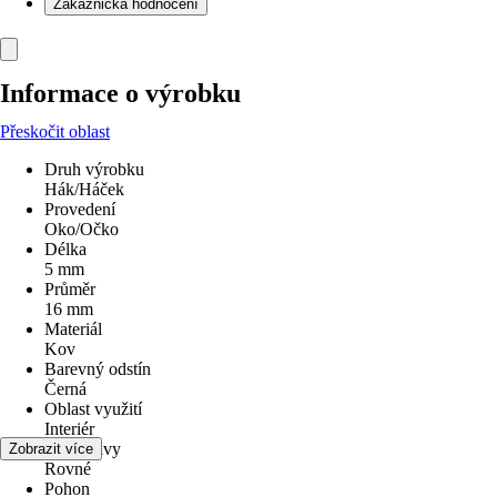
Zákaznická hodnocení
Informace o výrobku
Přeskočit oblast
Druh výrobku
Hák/Háček
Provedení
Oko/Očko
Délka
5 mm
Průměr
16 mm
Materiál
Kov
Barevný odstín
Černá
Oblast využití
Interiér
Tvar hlavy
Zobrazit více
Rovné
Pohon