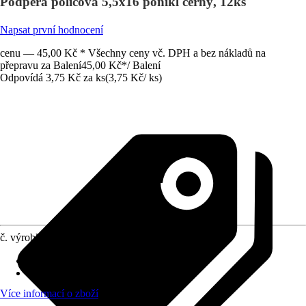
Podpěra policová 5,5x16 ponikl černý, 12ks
Napsat první hodnocení
cenu — 45,00 Kč * Všechny ceny vč. DPH a bez nákladů na
přepravu za Balení
45,00 Kč
*
/
Balení
Odpovídá 3,75 Kč za ks
(
3,75 Kč
/
ks
)
č. výrobku
12187554
Materiál
:
Kov
Obsah
:
12 Kus
Více informací o zboží