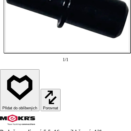
1
/
1
Porovnat