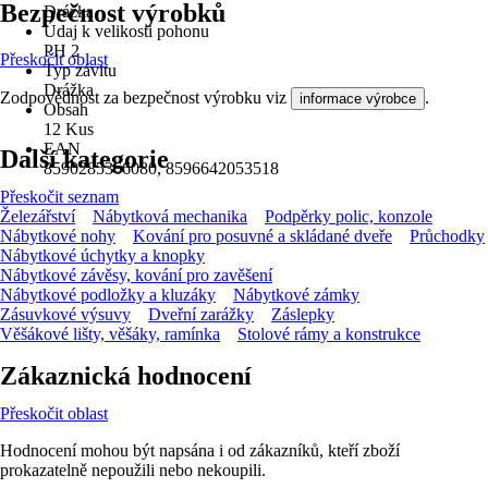
Bezpečnost výrobků
Drážka
Údaj k velikosti pohonu
PH 2
Přeskočit oblast
Typ závitu
Drážka
Zodpovědnost za bezpečnost výrobku viz
.
informace výrobce
Obsah
12 Kus
EAN
Další kategorie
8590285366080, 8596642053518
Přeskočit seznam
Železářství
Nábytková mechanika
Podpěrky polic, konzole
Nábytkové nohy
Kování pro posuvné a skládané dveře
Průchodky
Nábytkové úchytky a knopky
Nábytkové závěsy, kování pro zavěšení
Nábytkové podložky a kluzáky
Nábytkové zámky
Zásuvkové výsuvy
Dveřní zarážky
Záslepky
Věšákové lišty, věšáky, ramínka
Stolové rámy a konstrukce
Zákaznická hodnocení
Přeskočit oblast
Hodnocení mohou být napsána i od zákazníků, kteří zboží
prokazatelně nepoužili nebo nekoupili.