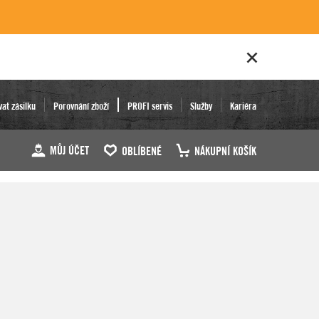
vat zásilku
Porovnání zboží
PROFI servis
Služby
Kariéra
MŮJ ÚČET
OBLÍBENÉ
NÁKUPNÍ KOŠÍK