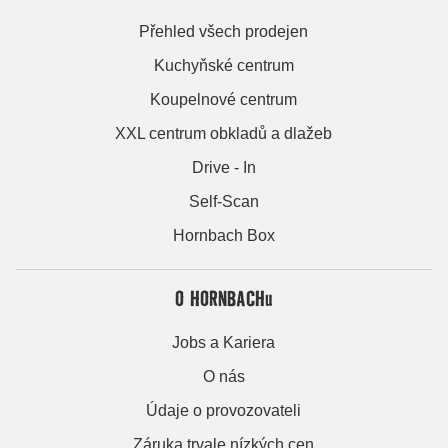
Přehled všech prodejen
Kuchyňské centrum
Koupelnové centrum
XXL centrum obkladů a dlažeb
Drive - In
Self-Scan
Hornbach Box
O HORNBACHu
Jobs a Kariera
O nás
Údaje o provozovateli
Záruka trvale nízkých cen