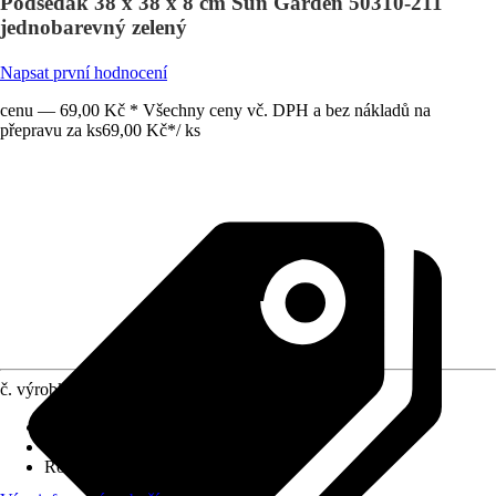
Podsedák 38 x 38 x 8 cm Sun Garden 50310-211
jednobarevný zelený
Napsat první hodnocení
cenu — 69,00 Kč * Všechny ceny vč. DPH a bez nákladů na
přepravu za ks
69,00 Kč
*
/
ks
č. výrobku
10620700
Druh výrobku
:
Sedací podložka
Dekor / vzor
:
Proužky
Rozměry (ŠxV)
:
38 x 38 cm