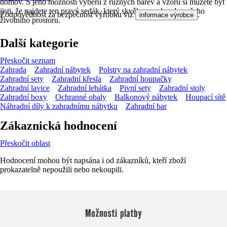
domov. S jeho možností výběru z různých barev a vzorů si můžete být
jisti, že najdete ten pravý sedák, který skvěle zapadne do vašeho
Zodpovědnost za bezpečnost výrobku viz
.
informace výrobce
životního prostoru.
Další kategorie
Přeskočit seznam
Zahrada
Zahradní nábytek
Polstry na zahradní nábytek
Zahradní sety
Zahradní křesla
Zahradní houpačky
Zahradní lavice
Zahradní lehátka
Pivní sety
Zahradní stoly
Zahradní boxy
Ochranné obaly
Balkonový nábytek
Houpací sítě
Náhradní díly k zahradnímu nábytku
Zahradní bar
Zákaznická hodnocení
Přeskočit oblast
Hodnocení mohou být napsána i od zákazníků, kteří zboží
prokazatelně nepoužili nebo nekoupili.
Možnosti platby