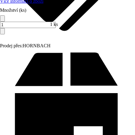
Více informací o zboží
Množství (ks)
1 ks
Prodej přes:
HORNBACH