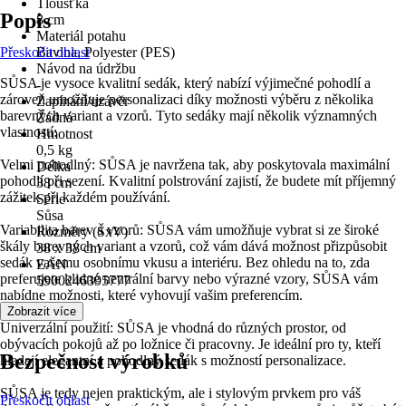
Tloušťka
Popis
8 cm
Materiál potahu
Přeskočit oblast
Bavlna, Polyester (PES)
Návod na údržbu
SŮSA je vysoce kvalitní sedák, který nabízí výjimečné pohodlí a
-
zároveň umožňuje personalizaci díky možnosti výběru z několika
Zapínání/uzávěr
barevných variant a vzorů. Tyto sedáky mají několik významných
Žádná
vlastností:
Hmotnost
0,5 kg
Velmi pohodlný: SŮSA je navržena tak, aby poskytovala maximální
Délka
pohodlí při sezení. Kvalitní polstrování zajistí, že budete mít příjemný
38 cm
zážitek při každém používání.
Série
Sůsa
Variabilita barev a vzorů: SŮSA vám umožňuje vybrat si ze široké
Rozměry (ŠxV)
škály barevných variant a vzorů, což vám dává možnost přizpůsobit
38 x 38 cm
sedák vašemu osobnímu vkusu a interiéru. Bez ohledu na to, zda
EAN
preferujete klidné neutrální barvy nebo výrazné vzory, SŮSA vám
5900246395777
nabídne možnosti, které vyhovují vašim preferencím.
Zobrazit více
Univerzální použití: SŮSA je vhodná do různých prostor, od
obývacích pokojů až po ložnice či pracovny. Je ideální pro ty, kteří
Bezpečnost výrobků
hledají elegantní a pohodlný sedák s možností personalizace.
SŮSA je tedy nejen praktickým, ale i stylovým prvkem pro váš
Přeskočit oblast