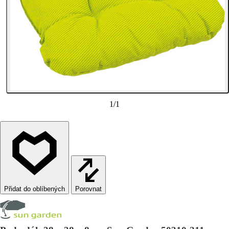
1
/
1
Porovnat