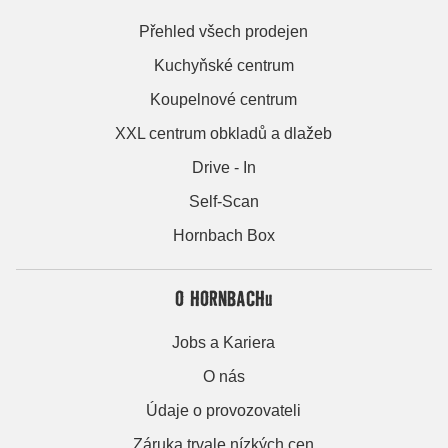
Přehled všech prodejen
Kuchyňské centrum
Koupelnové centrum
XXL centrum obkladů a dlažeb
Drive - In
Self-Scan
Hornbach Box
O HORNBACHu
Jobs a Kariera
O nás
Údaje o provozovateli
Záruka trvale nízkých cen