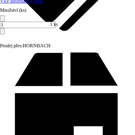
Více informací o zboží
Množství (ks)
1 ks
Prodej přes:
HORNBACH