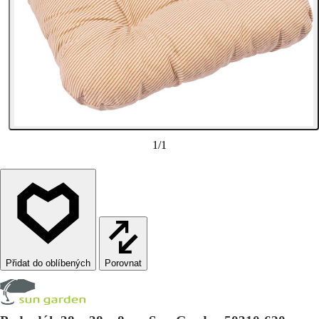
1
/
1
Porovnat