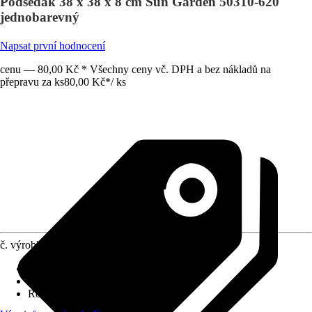
Podsedák 38 x 38 x 8 cm Sun Garden 50310-620
jednobarevný
Napsat první hodnocení
cenu — 80,00 Kč * Všechny ceny vč. DPH a bez nákladů na
přepravu za ks
80,00 Kč
*
/
ks
č. výrobku
10620937
Druh výrobku
:
Sedací podložka
Dekor / vzor
:
Proužky
Rozměry (ŠxV)
:
38 x 38 cm