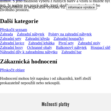
domov. S jeho možností výběru z různých barev a vzorů si můžete být
jisti, že najdete ten pravý sedák, který skvěle zapadne do vašeho
Zodpovědnost za bezpečnost výrobku viz
.
informace výrobce
životního prostoru.
Další kategorie
Přeskočit seznam
Zahrada
Zahradní nábytek
Polstry na zahradní nábytek
Zahradní sety
Zahradní křesla
Zahradní houpačky
Zahradní lavice
Zahradní lehátka
Pivní sety
Zahradní stoly
Zahradní boxy
Ochranné obaly
Balkonový nábytek
Houpací sítě
Náhradní díly k zahradnímu nábytku
Zahradní bar
Zákaznická hodnocení
Přeskočit oblast
Hodnocení mohou být napsána i od zákazníků, kteří zboží
prokazatelně nepoužili nebo nekoupili.
Možnosti platby