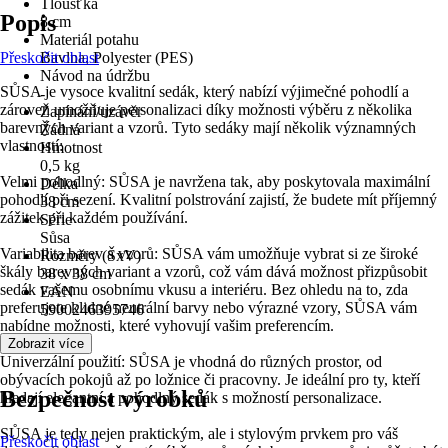
Tloušťka
Popis
8 cm
Materiál potahu
Přeskočit oblast
Bavlna, Polyester (PES)
Návod na údržbu
SŮSA je vysoce kvalitní sedák, který nabízí výjimečné pohodlí a
-
zároveň umožňuje personalizaci díky možnosti výběru z několika
Zapínání/uzávěr
barevných variant a vzorů. Tyto sedáky mají několik významných
Žádná
vlastností:
Hmotnost
0,5 kg
Velmi pohodlný: SŮSA je navržena tak, aby poskytovala maximální
Délka
pohodlí při sezení. Kvalitní polstrování zajistí, že budete mít příjemný
38 cm
zážitek při každém používání.
Série
Sůsa
Variabilita barev a vzorů: SŮSA vám umožňuje vybrat si ze široké
Rozměry (ŠxV)
škály barevných variant a vzorů, což vám dává možnost přizpůsobit
38 x 38 cm
sedák vašemu osobnímu vkusu a interiéru. Bez ohledu na to, zda
EAN
preferujete klidné neutrální barvy nebo výrazné vzory, SŮSA vám
5900246395746
nabídne možnosti, které vyhovují vašim preferencím.
Zobrazit více
Univerzální použití: SŮSA je vhodná do různých prostor, od
obývacích pokojů až po ložnice či pracovny. Je ideální pro ty, kteří
Bezpečnost výrobků
hledají elegantní a pohodlný sedák s možností personalizace.
SŮSA je tedy nejen praktickým, ale i stylovým prvkem pro váš
Přeskočit oblast