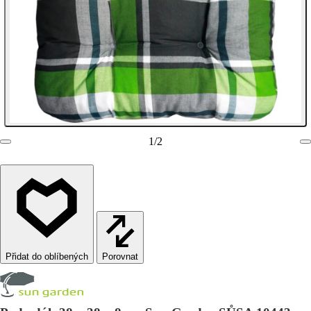
1
/
2
Porovnat