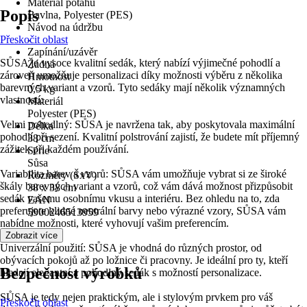
Materiál potahu
Popis
Bavlna, Polyester (PES)
Návod na údržbu
Přeskočit oblast
-
Zapínání/uzávěr
SŮSA je vysoce kvalitní sedák, který nabízí výjimečné pohodlí a
Žádná
zároveň umožňuje personalizaci díky možnosti výběru z několika
Hmotnost
barevných variant a vzorů. Tyto sedáky mají několik významných
0,5 kg
vlastností:
Materiál
Polyester (PES)
Velmi pohodlný: SŮSA je navržena tak, aby poskytovala maximální
Délka
pohodlí při sezení. Kvalitní polstrování zajistí, že budete mít příjemný
38 cm
zážitek při každém používání.
Série
Sůsa
Variabilita barev a vzorů: SŮSA vám umožňuje vybrat si ze široké
Rozměry (ŠxV)
škály barevných variant a vzorů, což vám dává možnost přizpůsobit
38 x 38 cm
sedák vašemu osobnímu vkusu a interiéru. Bez ohledu na to, zda
EAN
preferujete klidné neutrální barvy nebo výrazné vzory, SŮSA vám
5900246513959
nabídne možnosti, které vyhovují vašim preferencím.
Zobrazit více
Univerzální použití: SŮSA je vhodná do různých prostor, od
obývacích pokojů až po ložnice či pracovny. Je ideální pro ty, kteří
Bezpečnost výrobků
hledají elegantní a pohodlný sedák s možností personalizace.
SŮSA je tedy nejen praktickým, ale i stylovým prvkem pro váš
Přeskočit oblast