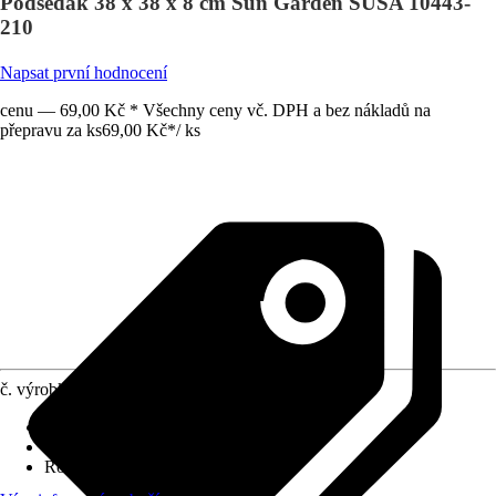
Podsedák 38 x 38 x 8 cm Sun Garden SŮSA 10443-
210
Napsat první hodnocení
cenu — 69,00 Kč * Všechny ceny vč. DPH a bez nákladů na
přepravu za ks
69,00 Kč
*
/
ks
č. výrobku
12013260
Druh výrobku
:
Sedací podložka
Dekor / vzor
:
Kostka
Rozměry (ŠxV)
:
38 x 38 cm