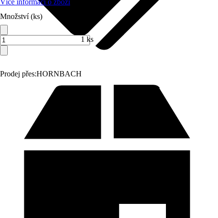
Více informací o zboží
Množství (ks)
1 ks
Prodej přes:
HORNBACH