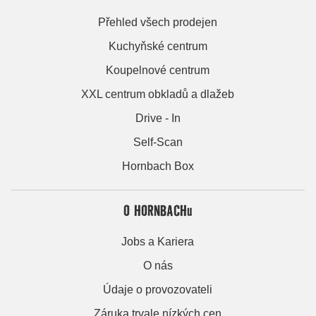
Přehled všech prodejen
Kuchyňské centrum
Koupelnové centrum
XXL centrum obkladů a dlažeb
Drive - In
Self-Scan
Hornbach Box
O HORNBACHu
Jobs a Kariera
O nás
Údaje o provozovateli
Záruka trvale nízkých cen