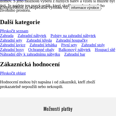
domov. S jeho možností výběru z různých barev a vzorů si můžete být
jisti, že najdete ten pravý sedák, který skvěle zapadne do vašeho
Zodpovědnost za bezpečnost výrobku viz
.
informace výrobce
životního prostoru.
Další kategorie
Přeskočit seznam
Zahrada
Zahradní nábytek
Polstry na zahradní nábytek
Zahradní sety
Zahradní křesla
Zahradní houpačky
Zahradní lavice
Zahradní lehátka
Pivní sety
Zahradní stoly
Zahradní boxy
Ochranné obaly
Balkonový nábytek
Houpací sítě
Náhradní díly k zahradnímu nábytku
Zahradní bar
Zákaznická hodnocení
Přeskočit oblast
Hodnocení mohou být napsána i od zákazníků, kteří zboží
prokazatelně nepoužili nebo nekoupili.
Možnosti platby