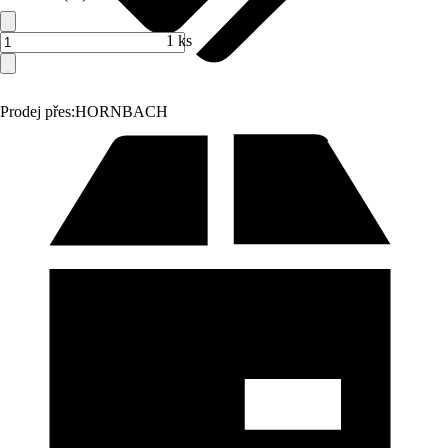
1 ks
Prodej přes:
HORNBACH