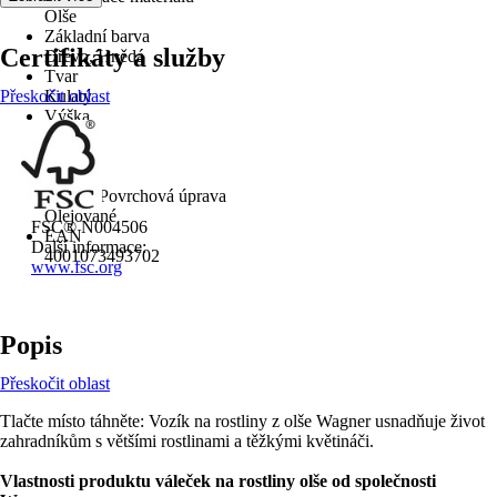
Olše
Základní barva
Certifikáty a služby
Dřevo, Hnědá
Tvar
Přeskočit oblast
Kulatý
Výška
9 cm
Průměr
34 cm
Povrch/Povrchová úprava
Olejované
FSC® N004506
EAN
Další informace:
4001073493702
www.fsc.org
Popis
Přeskočit oblast
Tlačte místo táhněte: Vozík na rostliny z olše Wagner usnadňuje život
zahradníkům s většími rostlinami a těžkými květináči.
Vlastnosti produktu váleček na rostliny olše od společnosti