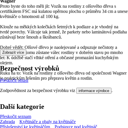
Wagner
Proto byste do toho měli jít: Vozík na rostliny z olšového dřeva s
certifikátem FSC má kulatou opěrnou plochu o průměru 34 cm a unese
květináče o hmotnosti až 100 kg.
Klouže na měkkých kolečkách šetrných k podlaze a je vhodný na
tvrdé povrchy. Válcuje tak jemně, že parkety nebo laminátová podlaha
zůstávají beze šmouh a škrábanců.
Dobré vědět: Olšové dřevo je naolejované a odpuzuje nečistoty a
vlhkost. Díky tomu zůstane válec rostliny v dobrém stavu po mnoho
Zobrazit více
let: K údržbě stačí vlhké otření a občasné promazání kuchyňským
olejem.
Bezpečnost výrobků
Ruku na to: Vozík na rostliny z olšového dřeva od společnosti Wagner
je praktickým řešením pro přepravu květin a rostlin.
Přeskočit oblast
Zodpovědnost za bezpečnost výrobku viz
.
informace výrobce
Další kategorie
Přeskočit seznam
Zahrada
Květináče a obaly na květináče
Příslušenství ke květináčům
Podstavce pod květináč