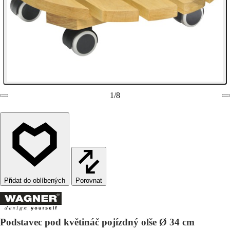
1
/
8
Porovnat
Podstavec pod květináč pojízdný olše Ø 34 cm