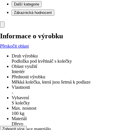
Další kategorie
Zákaznická hodnocení
Informace o výrobku
Přeskočit oblast
Druh výrobku
Podložka pod květináč s kolečky
Oblast využití
Interiér
Přednosti výrobku
Měkká kolečka, která jsou šetrná k podlaze
Vlastnosti
-
Vybavení
S kolečky
Max. nosnost
100 kg
Materiál
Dřevo
Specifikace materiálu
Zobrazit více