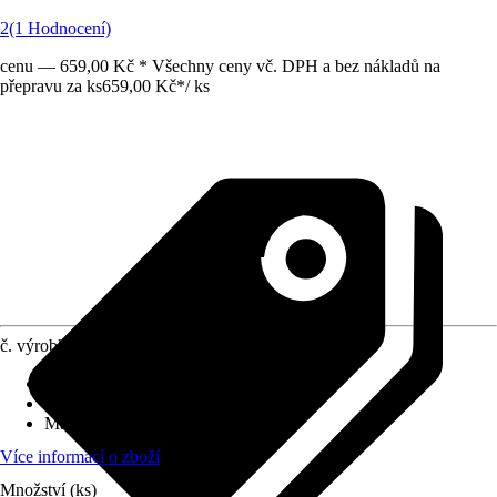
2
(1 Hodnocení)
cenu — 659,00 Kč * Všechny ceny vč. DPH a bez nákladů na
přepravu za ks
659,00 Kč
*
/
ks
č. výrobku
8884550
Základní barva
:
Dřevo, Hnědá
Oblast využití
:
Interiér
Materiál
:
Dřevo
Více informací o zboží
Množství (ks)