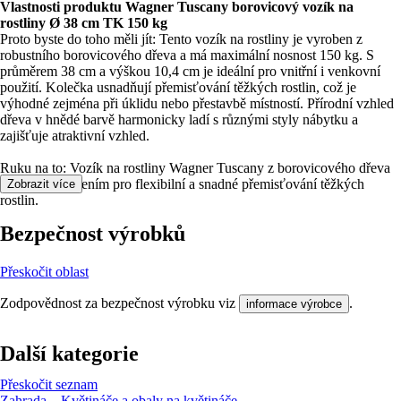
Vlastnosti produktu Wagner Tuscany borovicový vozík na
rostliny Ø 38 cm TK 150 kg
Proto byste do toho měli jít: Tento vozík na rostliny je vyroben z
robustního borovicového dřeva a má maximální nosnost 150 kg. S
průměrem 38 cm a výškou 10,4 cm je ideální pro vnitřní i venkovní
použití. Kolečka usnadňují přemisťování těžkých rostlin, což je
výhodné zejména při úklidu nebo přestavbě místností. Přírodní vzhled
dřeva v hnědé barvě harmonicky ladí s různými styly nábytku a
zajišťuje atraktivní vzhled.
Ruku na to: Vozík na rostliny Wagner Tuscany z borovicového dřeva
je ideálním řešením pro flexibilní a snadné přemisťování těžkých
Zobrazit více
rostlin.
Bezpečnost výrobků
Přeskočit oblast
Zodpovědnost za bezpečnost výrobku viz
.
informace výrobce
Další kategorie
Přeskočit seznam
Zahrada
Květináče a obaly na květináče