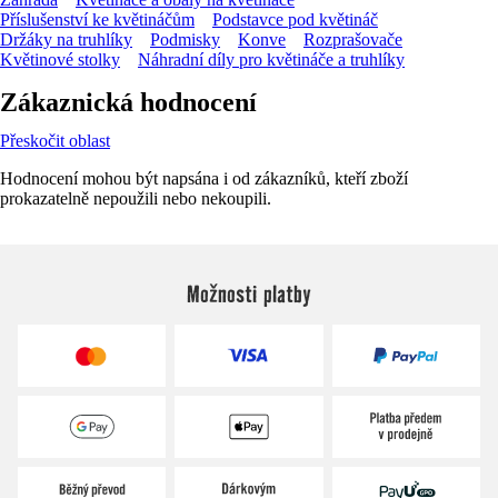
Příslušenství ke květináčům
Podstavce pod květináč
Držáky na truhlíky
Podmisky
Konve
Rozprašovače
Květinové stolky
Náhradní díly pro květináče a truhlíky
Zákaznická hodnocení
Přeskočit oblast
Hodnocení mohou být napsána i od zákazníků, kteří zboží
prokazatelně nepoužili nebo nekoupili.
Možnosti platby