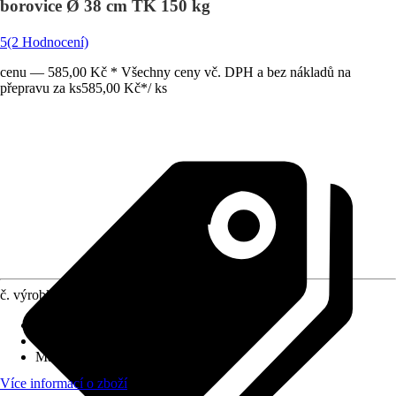
borovice Ø 38 cm TK 150 kg
5
(2 Hodnocení)
cenu — 585,00 Kč * Všechny ceny vč. DPH a bez nákladů na
přepravu za ks
585,00 Kč
*
/
ks
č. výrobku
5163803
Základní barva
:
Dřevo, Hnědá
Oblast využití
:
Exteriér, Interiér
Materiál
:
Dřevo
Více informací o zboží