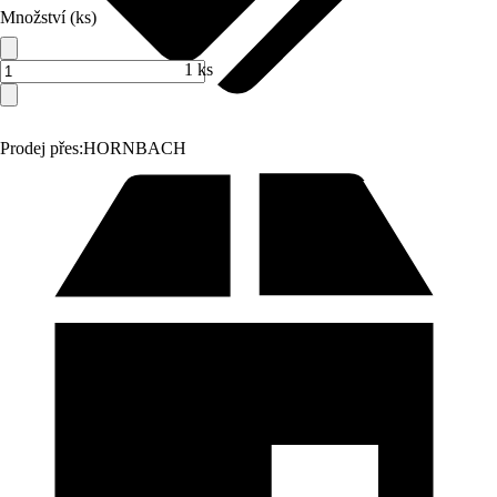
Množství (ks)
1 ks
Prodej přes:
HORNBACH