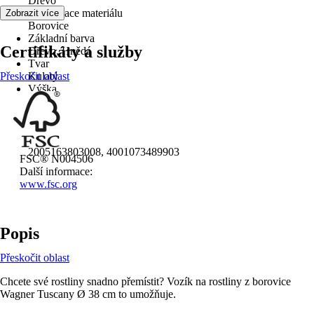
Dřevo
Specifikace materiálu
Zobrazit více
Borovice
Základní barva
Certifikáty a služby
Dřevo, Hnědá
Tvar
Přeskočit oblast
Kulatý
Výška
10,4 cm
Průměr
38 cm
EAN
2005163803008, 4001073489903
FSC® N004506
Další informace:
www.fsc.org
Popis
Přeskočit oblast
Chcete své rostliny snadno přemístit? Vozík na rostliny z borovice
Wagner Tuscany Ø 38 cm to umožňuje.