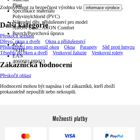
Plast
Zodpovědnost za bezpečnost výrobku viz
.
informace výrobce
Specifikace materiálu
Polyvinylchlorid (PVC)
Náhradní díly, příslušenství pro model
Další kategorie
ARON Basic, ARON Comfort
Povrch/Povrchová úprava
Přeskočit seznam
-
Dřevo, okna a dveře
Okna a příslušenství
KČZ
Příslušenství pro montáž oken
Okna
Parapety
Sítě proti hmyzu
7VHE
Těsnění do oken a dveří
Venkovní žaluzie
Venkovní rolety
EAN
4060691489023
Zákaznická hodnocení
Přeskočit oblast
Hodnocení mohou být napsána i od zákazníků, kteří zboží
prokazatelně nepoužili nebo nekoupili.
Možnosti platby