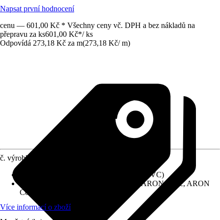
Napsat první hodnocení
cenu — 601,00 Kč * Všechny ceny vč. DPH a bez nákladů na
přepravu za ks
601,00 Kč
*
/
ks
Odpovídá 273,18 Kč za m
(
273,18 Kč
/
m
)
č. výrobku
10363159
Specifikace materiálu
:
Polyvinylchlorid (PVC)
Náhradní díly, příslušenství pro model
:
ARON Basic, ARON
Comfort
Více informací o zboží