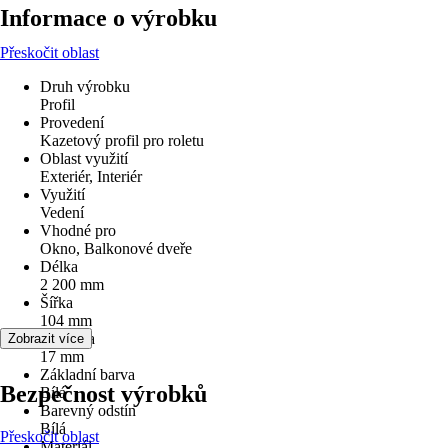
Informace o výrobku
Přeskočit oblast
Druh výrobku
Profil
Provedení
Kazetový profil pro roletu
Oblast využití
Exteriér, Interiér
Využití
Vedení
Vhodné pro
Okno, Balkonové dveře
Délka
2 200 mm
Šířka
104 mm
Hloubka
Zobrazit více
17 mm
Základní barva
Bezpečnost výrobků
Bílá
Barevný odstín
Bílá
Přeskočit oblast
Materiál