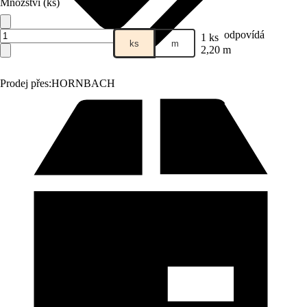
Množství (ks)
odpovídá
1 ks
ks
m
2,20 m
Prodej přes:
HORNBACH