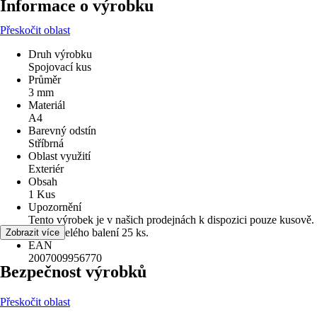
Informace o výrobku
Přeskočit oblast
Druh výrobku
Spojovací kus
Průměr
3 mm
Materiál
A4
Barevný odstín
Stříbrná
Oblast využití
Exteriér
Obsah
1 Kus
Upozornění
Tento výrobek je v našich prodejnách k dispozici pouze kusově.
Obsah celého balení 25 ks.
Zobrazit více
EAN
2007009956770
Bezpečnost výrobků
Přeskočit oblast