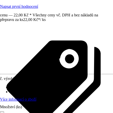
Napsat první hodnocení
cenu — 22,00 Kč * Všechny ceny vč. DPH a bez nákladů na
přepravu za ks
22,00 Kč
*
/
ks
č. výrobku
12120618
Materiál
:
A4
Obsah
:
1 Kus
Více informací o zboží
Množství (ks)