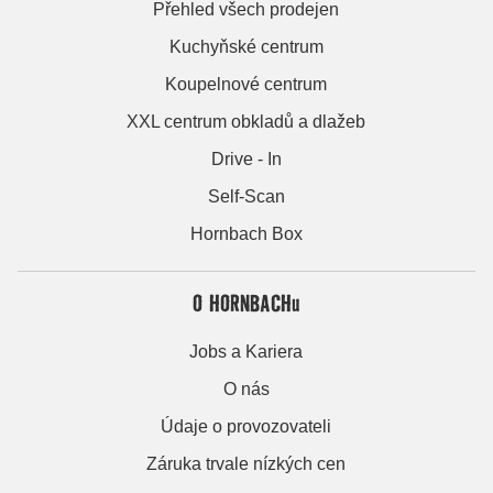
Přehled všech prodejen
Kuchyňské centrum
Koupelnové centrum
XXL centrum obkladů a dlažeb
Drive - In
Self-Scan
Hornbach Box
O HORNBACHu
Jobs a Kariera
O nás
Údaje o provozovateli
Záruka trvale nízkých cen