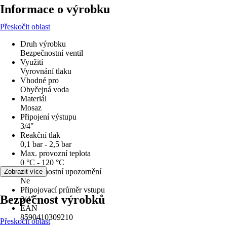
Informace o výrobku
Přeskočit oblast
Druh výrobku
Bezpečnostní ventil
Využití
Vyrovnání tlaku
Vhodné pro
Obyčejná voda
Materiál
Mosaz
Připojení výstupu
3/4"
Reakční tlak
0,1 bar - 2,5 bar
Max. provozní teplota
0 °C - 120 °C
Bezpečnostní upozornění
Zobrazit více
Ne
Připojovací průměr vstupu
Bezpečnost výrobků
3/4"
EAN
8590410309210
Přeskočit oblast