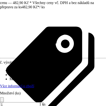
cenu — 482,90 Kč * Všechny ceny vč. DPH a bez nákladů na
přepravu za ks
482,90 Kč
*
/
ks
č. výrobku
7176243
Připojení výstupu
:
3/4"
Reakční tlak
:
0,1 bar - 2,5 bar
Max. provozní teplota
:
0 °C - 120 °C
Více informací o zboží
Množství (ks)
1 ks