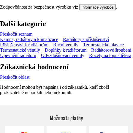
Zodpovědnost za bezpečnost výrobku viz
.
informace výrobce
Další kategorie
Přeskočit seznam
Kamna, radiátory a klimatizace
Radiátory a příslušenství
Příslušenství k radiátorům
Ruční ventily
Termostatické hlavice
Termostatické ventily
Doplňky k radiátorům
Radiátorové šroubení
Upevnění radiátorů
Odvzdušňovací ventily
Rozety na topná tělesa
Zákaznická hodnocení
Přeskočit oblast
Hodnocení mohou být napsána i od zákazníků, kteří zboží
prokazatelně nepoužili nebo nekoupili.
Možnosti platby