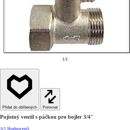
1
/
1
Porovnat
Pojistný ventil s páčkou pro bojler 3/4"
1
(1 Hodnocení)