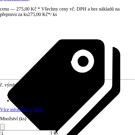
cenu — 275,00 Kč * Všechny ceny vč. DPH a bez nákladů na
přepravu za ks
275,00 Kč
*
/
ks
č. výrobku
5053815
Vhodné pro
:
Voda
Materiál
:
Mosaz
Více informací o zboží
Množství (ks)
1 ks