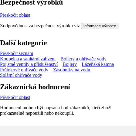
Bezpečnost výrobků
Přeskočit oblast
Zodpovědnost za bezpečnost výrobku viz
.
informace výrobce
Další kategorie
Přeskočit seznam
Koupelna a sanitární zařízení
Bojlery a ohřívače vody
Pojistné ventily a příslušenství
Bojlery
Lázeňská kamna
Průtokové ohřívače vody
Zásobníky na vodu
Solární ohřívače vody
Zákaznická hodnocení
Přeskočit oblast
Hodnocení mohou být napsána i od zákazníků, kteří zboží
prokazatelně nepoužili nebo nekoupili.