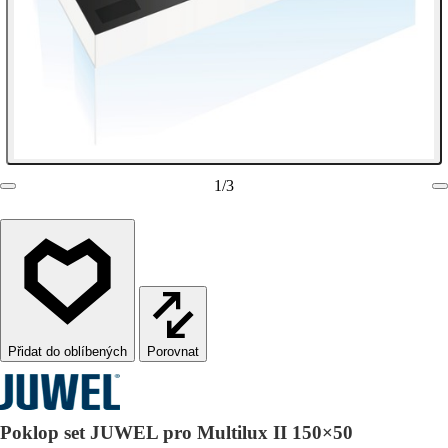
1
/
3
Porovnat
Poklop set JUWEL pro Multilux II 150×50