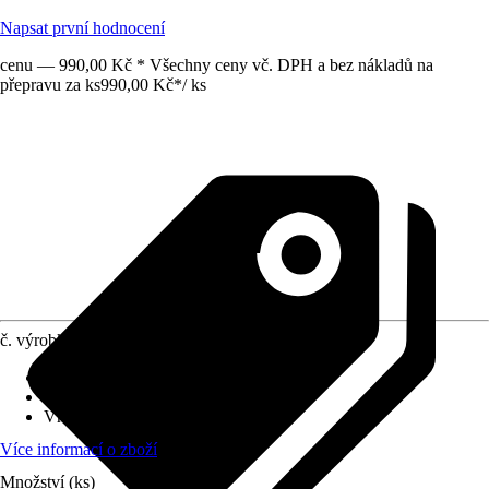
Napsat první hodnocení
cenu — 990,00 Kč * Všechny ceny vč. DPH a bez nákladů na
přepravu za ks
990,00 Kč
*
/
ks
č. výrobku
5131814
Druh výrobku
:
Kryt
Oblast využití
:
Interiér
Vhodné pro
:
Akvária
Více informací o zboží
Množství (ks)