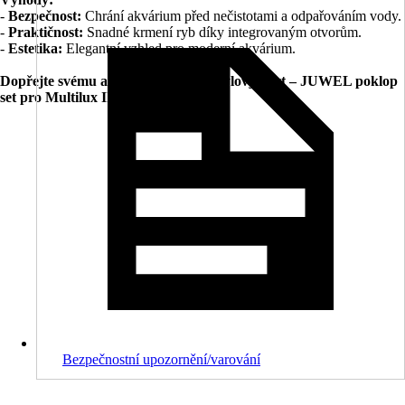
-
Bezpečnost:
Chrání akvárium před nečistotami a odpařováním vody.
-
Praktičnost:
Snadné krmení ryb díky integrovaným otvorům.
-
Estetika:
Elegantní vzhled pro moderní akvárium.
Dopřejte svému akváriu funkční a stylový kryt – JUWEL poklop
set pro Multilux II!
Bezpečnostní upozornění/varování