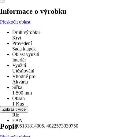
Informace o výrobku
Přeskočit oblast
Druh výrobku
Kryt
Provedení
Sada klapek
Oblast využití
Interiér
Využití
Utěsňování
Vhodné pro
Akvária
Šířka
1 500 mm
Obsah
1 Kus
Série
Zobrazit více
Rio
EAN
Popis
2005131814005, 4022573939750
Přeskočit oblast