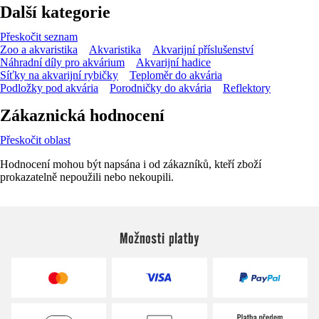
Další kategorie
Přeskočit seznam
Zoo a akvaristika
Akvaristika
Akvarijní příslušenství
Náhradní díly pro akvárium
Akvarijní hadice
Síťky na akvarijní rybičky
Teploměr do akvária
Podložky pod akvária
Porodničky do akvária
Reflektory
Zákaznická hodnocení
Přeskočit oblast
Hodnocení mohou být napsána i od zákazníků, kteří zboží
prokazatelně nepoužili nebo nekoupili.
Možnosti platby