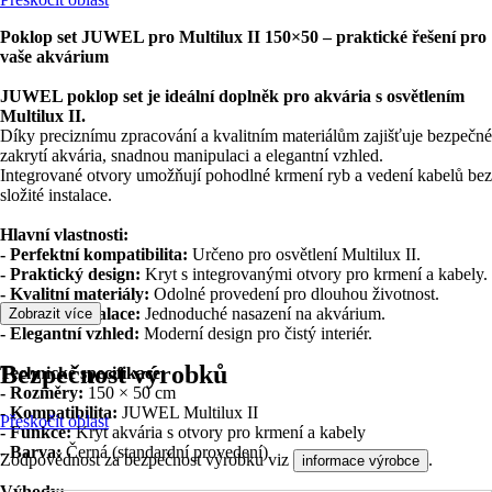
Poklop set JUWEL pro Multilux II 150×50 – praktické řešení pro
vaše akvárium
JUWEL poklop set je ideální doplněk pro akvária s osvětlením
Multilux II.
Díky preciznímu zpracování a kvalitním materiálům zajišťuje bezpečné
zakrytí akvária, snadnou manipulaci a elegantní vzhled.
Integrované otvory umožňují pohodlné krmení ryb a vedení kabelů bez
složité instalace.
Hlavní vlastnosti:
- Perfektní kompatibilita:
Určeno pro osvětlení Multilux II.
- Praktický design:
Kryt s integrovanými otvory pro krmení a kabely.
- Kvalitní materiály:
Odolné provedení pro dlouhou životnost.
- Snadná instalace:
Jednoduché nasazení na akvárium.
Zobrazit více
- Elegantní vzhled:
Moderní design pro čistý interiér.
Bezpečnost výrobků
Technické specifikace:
- Rozměry:
150 × 50 cm
- Kompatibilita:
JUWEL Multilux II
Přeskočit oblast
- Funkce:
Kryt akvária s otvory pro krmení a kabely
- Barva:
Černá (standardní provedení)
Zodpovědnost za bezpečnost výrobku viz
.
informace výrobce
Výhody: