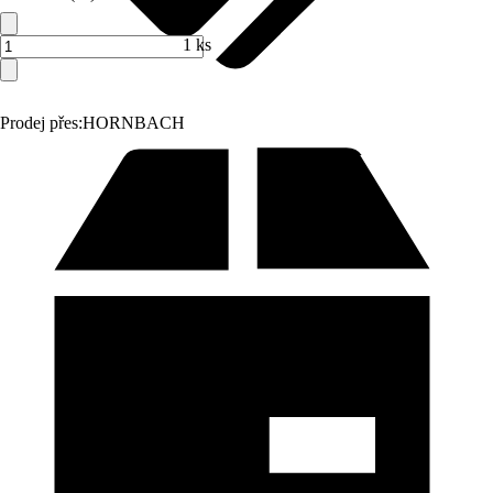
1 ks
Prodej přes:
HORNBACH