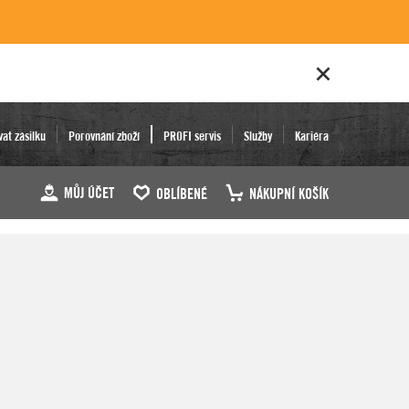
vat zásilku
Porovnání zboží
PROFI servis
Služby
Kariéra
MŮJ ÚČET
OBLÍBENÉ
NÁKUPNÍ KOŠÍK