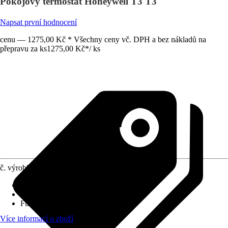
Pokojový termostat Honeywell T3 T3
Napsat první hodnocení
cenu — 1275,00 Kč * Všechny ceny vč. DPH a bez nákladů na
přepravu za ks
1275,00 Kč
*
/
ks
č. výrobku
12578280
Napětí
:
230 V
Konstrukční provedení
:
Na omítku
Funkce
:
Automatický provoz
Více informací o zboží