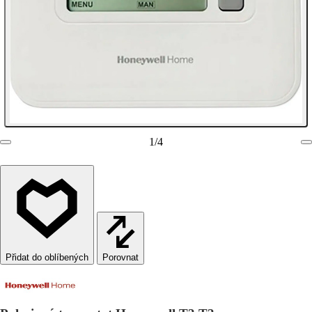
1
/
4
Porovnat