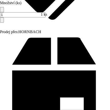
Množství (ks)
1 ks
Prodej přes:
HORNBACH