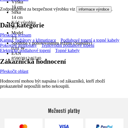
Výška
10 cm
Zodpovědnost za bezpečnost výrobku viz
.
informace výrobce
Šířka
14 cm
Kód výrobku
Další kategorie
T3
Model
Přeskočit seznam
T3
Kamna, radiátory a klimatizace
Podlahové topení a topné kabely
Spotřeba v pohotovostním režimu (StandBy)
Pokojové termostaty
Teplovodní podlahové topení
0,01 W
Elektrické podlahové topení
Topné kabely
EAN
8590391246740
Zákaznická hodnocení
Přeskočit oblast
Hodnocení mohou být napsána i od zákazníků, kteří zboží
prokazatelně nepoužili nebo nekoupili.
Možnosti platby