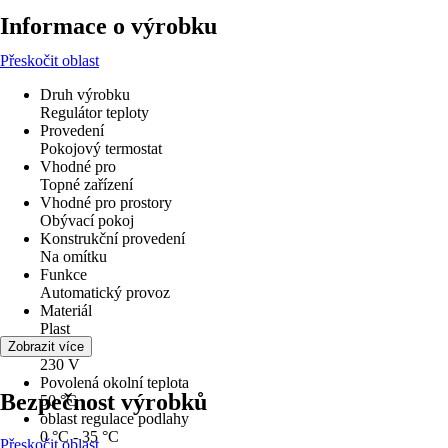
Informace o výrobku
Přeskočit oblast
Druh výrobku
Regulátor teploty
Provedení
Pokojový termostat
Vhodné pro
Topné zařízení
Vhodné pro prostory
Obývací pokoj
Konstrukční provedení
Na omítku
Funkce
Automatický provoz
Materiál
Plast
Napětí
Zobrazit více
230 V
Povolená okolní teplota
Bezpečnost výrobků
50 °C
oblast regulace podlahy
0 °C - 35 °C
Přeskočit oblast