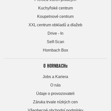
Kuchyňské centrum
Koupelnové centrum
XXL centrum obkladů a dlažeb
Drive - In
Self-Scan
Hornbach Box
O HORNBACHu
Jobs a Kariera
O nás
Údaje o provozovateli
Záruka trvale nízkých cen
Všeobecné obchodní podmínky