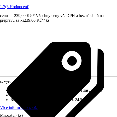
1.7
(3 Hodnocení)
cenu — 239,00 Kč * Všechny ceny vč. DPH a bez nákladů na
přepravu za ks
239,00 Kč
*
/
ks
č. výrobku
5017527
Druh výrobku
:
Pokosné řezadlo, Pokosnice zasunovací
Provedení
:
Úschovný box
Rozměry (ŠxVxH)
:
5.3 cm x 5.5 cm x 24.5 cm
Více informací o zboží
Množství (ks)