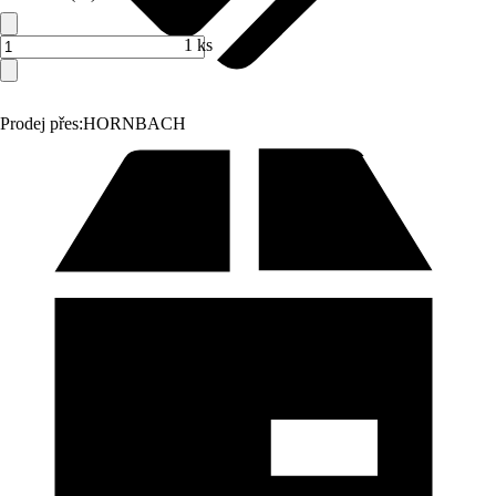
1 ks
Prodej přes:
HORNBACH