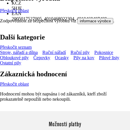
KČZ
5HJE
Přeskočit oblast
EAN
2005017527005, 4010468022304, 4010468407408
Zodpovědnost za bezpečnost výrobku viz
.
informace výrobce
Další kategorie
Přeskočit seznam
Stroje, nářadí a dílna
Ruční nářadí
Ruční pily
Pokosnice
Obloukové pily
Čepovky
Ocasky
Pily na kov
Pilové listy
Ostatní pily
Zákaznická hodnocení
Přeskočit oblast
Hodnocení mohou být napsána i od zákazníků, kteří zboží
prokazatelně nepoužili nebo nekoupili.
Možnosti platby