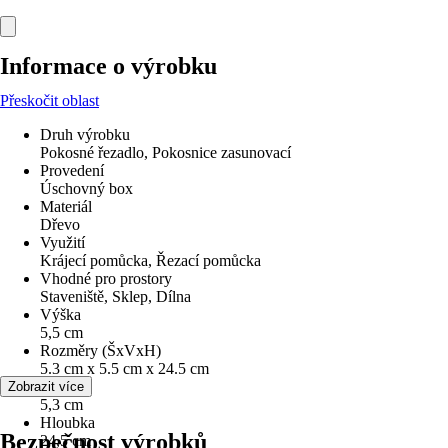
Informace o výrobku
Přeskočit oblast
Druh výrobku
Pokosné řezadlo, Pokosnice zasunovací
Provedení
Úschovný box
Materiál
Dřevo
Využití
Krájecí pomůcka, Řezací pomůcka
Vhodné pro prostory
Staveniště, Sklep, Dílna
Výška
5,5 cm
Rozměry (ŠxVxH)
5.3 cm x 5.5 cm x 24.5 cm
Šířka
Zobrazit více
5,3 cm
Hloubka
Bezpečnost výrobků
24,5 cm