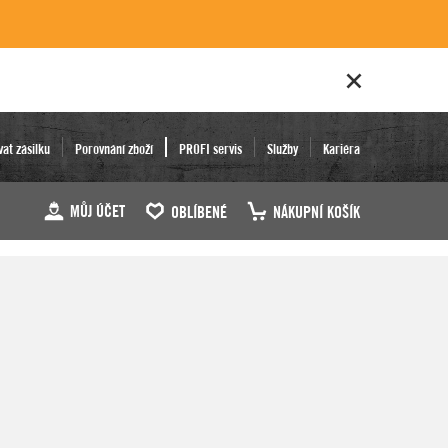
vat zásilku
Porovnání zboží
PROFI servis
Služby
Kariéra
MŮJ ÚČET
OBLÍBENÉ
NÁKUPNÍ KOŠÍK