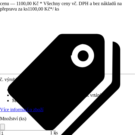
cenu — 1100,00 Kč * Všechny ceny vč. DPH a bez nákladů na
přepravu za ks
1100,00 Kč
*
/
ks
č. výrobku
10157585
Povrch/Povrchová úprava
:
Matný
Přiložené upevnění
:
Montážní materiál k vrtání
Možnost upevnění
:
Šroubování
Více informací o zboží
Množství (ks)
1 ks