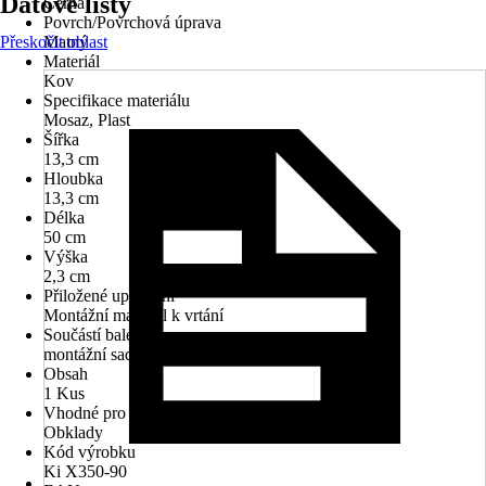
Datové listy
Černá
Povrch/Povrchová úprava
Přeskočit oblast
Matný
Materiál
Kov
Specifikace materiálu
Mosaz, Plast
Šířka
13,3 cm
Hloubka
13,3 cm
Délka
50 cm
Výška
2,3 cm
Přiložené upevnění
Montážní materiál k vrtání
Součástí balení
montážní sada
Obsah
1 Kus
Vhodné pro
Obklady
Kód výrobku
Ki X350-90