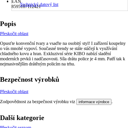
EAN
Technický datový list
8595187112421
Popis
Přeskočit oblast
Opusťte konvenční tvary a vsaďte na osobitý styl! I zařízení koupelny
o vás mnohé vypoví. Současné trendy se stále stáčejí k využívání
chladného kovu a hran. Exkluzivní série KIBO nabízí sladění
moderních prvků i nadčasovosti. Síla drátu police je 4 mm. Patří tak k
nejmasivnějším drátěným policím na trhu.
Bezpečnost výrobků
Přeskočit oblast
Zodpovědnost za bezpečnost výrobku viz
.
informace výrobce
Další kategorie
Přeskočit seznam