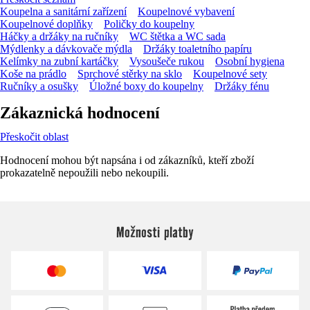
Koupelna a sanitární zařízení
Koupelnové vybavení
Koupelnové doplňky
Poličky do koupelny
Háčky a držáky na ručníky
WC štětka a WC sada
Mýdlenky a dávkovače mýdla
Držáky toaletního papíru
Kelímky na zubní kartáčky
Vysoušeče rukou
Osobní hygiena
Koše na prádlo
Sprchové stěrky na sklo
Koupelnové sety
Ručníky a osušky
Úložné boxy do koupelny
Držáky fénu
Zákaznická hodnocení
Přeskočit oblast
Hodnocení mohou být napsána i od zákazníků, kteří zboží
prokazatelně nepoužili nebo nekoupili.
Možnosti platby