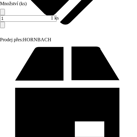
Množství (ks)
1 ks
Prodej přes:
HORNBACH