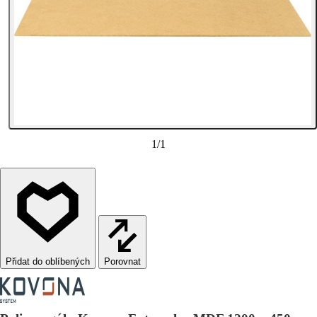
1
/
1
Porovnat