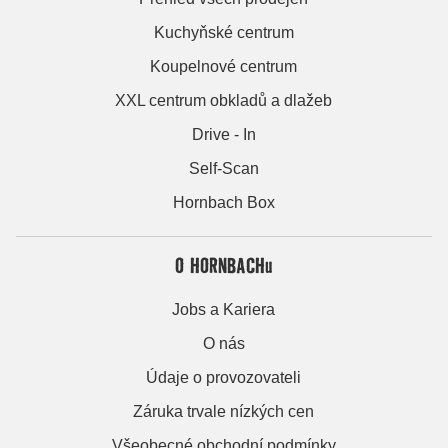
Kuchyňské centrum
Koupelnové centrum
XXL centrum obkladů a dlažeb
Drive - In
Self-Scan
Hornbach Box
O HORNBACHu
Jobs a Kariera
O nás
Údaje o provozovateli
Záruka trvale nízkých cen
Všeobecné obchodní podmínky