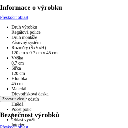
Informace o výrobku
Přeskočit oblast
Druh výrobku
Regálová police
Druh montáže
Zásuvný systém
Rozměry (ŠxVxH)
120 cm x 0.7 cm x 45 cm
Výška
0,7 cm
Šířka
120 cm
Hloubka
45 cm
Materiál
Dřevotřísková deska
Barevný odstín
Zobrazit více
Hnědá
Počet polic
Bezpečnost výrobků
1
Oblast využití
Interiér
Přeskočit oblast