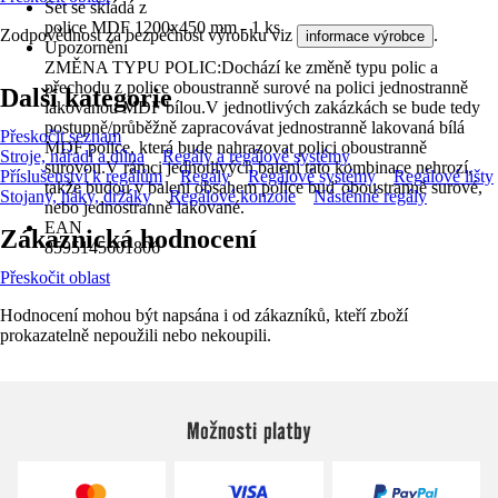
Set se skládá z
police MDF 1200x450 mm - 1 ks
Zodpovědnost za bezpečnost výrobku viz
.
informace výrobce
Upozornění
ZMĚNA TYPU POLIC:Dochází ke změně typu polic a
přechodu z police oboustranně surové na polici jednostranně
Další kategorie
lakovanou MDF bílou.V jednotlivých zakázkách se bude tedy
postupně/průběžně zapracovávat jednostranně lakovaná bílá
Přeskočit seznam
MDF police, která bude nahrazovat polici oboustranně
Stroje, nářadí a dílna
Regály a regálové systémy
surovou.V rámci jednotlivých balení tato kombinace nehrozí,
Příslušenství k regálům
Regály
Regálové systémy
Regálové lišty
takže budou v balení obsahem police buď oboustranně surové,
Stojany, háky, držáky
Regálové konzole
Nástěnné regály
nebo jednostranně lakované.
EAN
Zákaznická hodnocení
8595145601806
Přeskočit oblast
Hodnocení mohou být napsána i od zákazníků, kteří zboží
prokazatelně nepoužili nebo nekoupili.
Možnosti platby