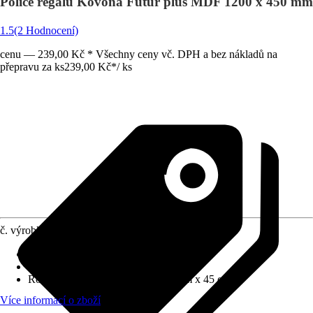
Police regálu Kovona Futur plus MDF 1200 x 450 mm
1.5
(2 Hodnocení)
cenu — 239,00 Kč * Všechny ceny vč. DPH a bez nákladů na
přepravu za ks
239,00 Kč
*
/
ks
č. výrobku
5952429
Materiál
:
Dřevotřísková deska
Barevný odstín
:
Hnědá
Rozměry (ŠxVxH)
:
120 cm x 0.7 cm x 45 cm
Více informací o zboží