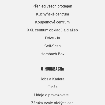
Přehled všech prodejen
Kuchyňské centrum
Koupelnové centrum
XXL centrum obkladů a dlažeb
Drive - In
Self-Scan
Hornbach Box
O HORNBACHu
Jobs a Kariera
O nás
Údaje o provozovateli
Záruka trvale nízkých cen