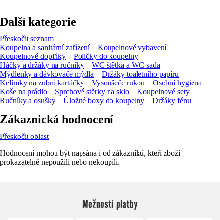
Další kategorie
Přeskočit seznam
Koupelna a sanitární zařízení
Koupelnové vybavení
Koupelnové doplňky
Poličky do koupelny
Háčky a držáky na ručníky
WC štětka a WC sada
Mýdlenky a dávkovače mýdla
Držáky toaletního papíru
Kelímky na zubní kartáčky
Vysoušeče rukou
Osobní hygiena
Koše na prádlo
Sprchové stěrky na sklo
Koupelnové sety
Ručníky a osušky
Úložné boxy do koupelny
Držáky fénu
Zákaznická hodnocení
Přeskočit oblast
Hodnocení mohou být napsána i od zákazníků, kteří zboží
prokazatelně nepoužili nebo nekoupili.
Možnosti platby