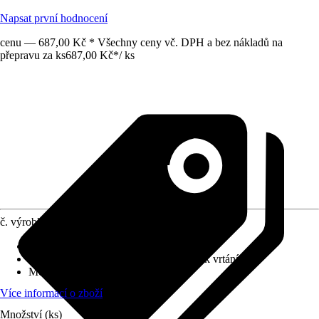
Napsat první hodnocení
cenu — 687,00 Kč * Všechny ceny vč. DPH a bez nákladů na
přepravu za ks
687,00 Kč
*
/
ks
č. výrobku
12811157
Povrch/Povrchová úprava
:
Lesklý
Přiložené upevnění
:
Montážní materiál k vrtání
Možnost upevnění
:
Šroubování
Více informací o zboží
Množství (ks)