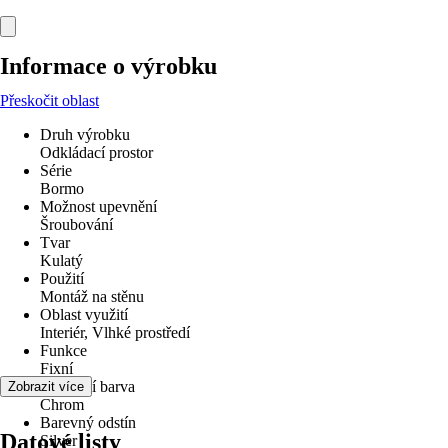
Informace o výrobku
Přeskočit oblast
Druh výrobku
Odkládací prostor
Série
Bormo
Možnost upevnění
Šroubování
Tvar
Kulatý
Použití
Montáž na stěnu
Oblast využití
Interiér, Vlhké prostředí
Funkce
Fixní
Základní barva
Zobrazit více
Chrom
Barevný odstín
Datové listy
Silver