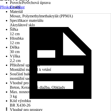
Povrch/Povrchová úprava
Přeskočit oblast
Lesklý
Materiál
Mosaz, Polymethylmethakrylát (PPMA)
Specifikace materiálu
Akrylátové sklo
Šířka
12 cm
Hloubka
12 cm
Délka
30 cm
Výška
2,2 cm
Přiložené upevnění
Montážní materiál k vrtání
Součástí balení
montážní sada
Vhodné pro
Beton, Keramická dlažba, Obklady
Max. nosnost
3 kg
Kód výrobku
BR X430-26
Vhodné pro prostory