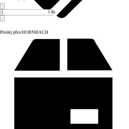
1 ks
Prodej přes:
HORNBACH