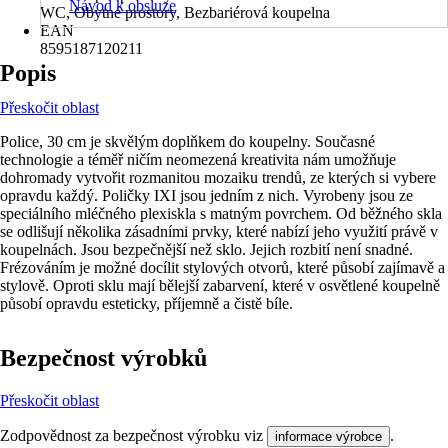
Návod k obsluze
WC, Obytné prostory, Bezbariérová koupelna
EAN
8595187120211
Popis
Přeskočit oblast
Police, 30 cm je skvělým doplňkem do koupelny. Současné
technologie a téměř ničím neomezená kreativita nám umožňuje
dohromady vytvořit rozmanitou mozaiku trendů, ze kterých si vybere
opravdu každý. Poličky IXI jsou jedním z nich. Vyrobeny jsou ze
speciálního mléčného plexiskla s matným povrchem. Od běžného skla
se odlišují několika zásadními prvky, které nabízí jeho využití právě v
koupelnách. Jsou bezpečnější než sklo. Jejich rozbití není snadné.
Frézováním je možné docílit stylových otvorů, které působí zajímavě a
stylově. Oproti sklu mají bělejší zabarvení, které v osvětlené koupelně
působí opravdu esteticky, příjemně a čistě bíle.
Bezpečnost výrobků
Přeskočit oblast
Zodpovědnost za bezpečnost výrobku viz
.
informace výrobce