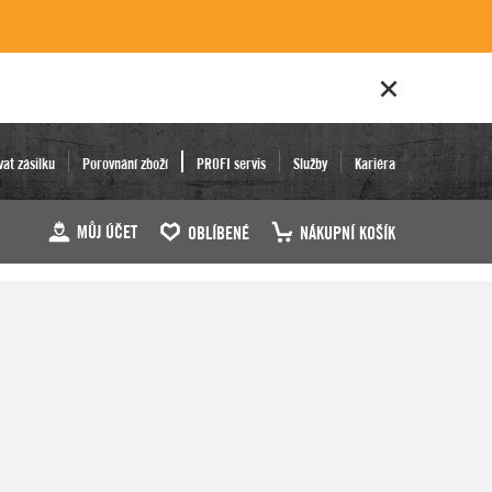
vat zásilku
Porovnání zboží
PROFI servis
Služby
Kariéra
MŮJ ÚČET
OBLÍBENÉ
NÁKUPNÍ KOŠÍK