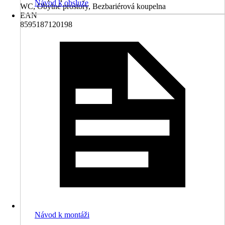
Návod k obsluze
WC, Obytné prostory, Bezbariérová koupelna
EAN
8595187120198
Návod k montáži