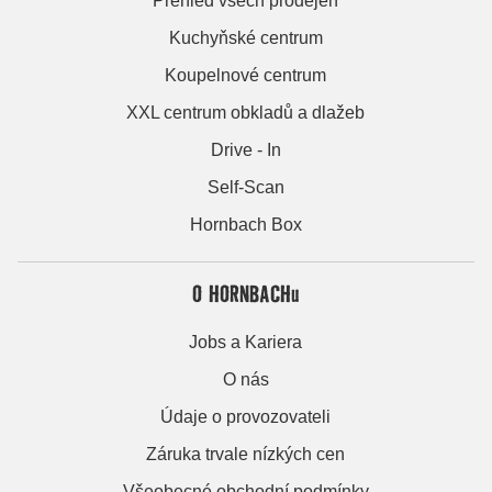
Přehled všech prodejen
Kuchyňské centrum
Koupelnové centrum
XXL centrum obkladů a dlažeb
Drive - In
Self-Scan
Hornbach Box
O HORNBACHu
Jobs a Kariera
O nás
Údaje o provozovateli
Záruka trvale nízkých cen
Všeobecné obchodní podmínky