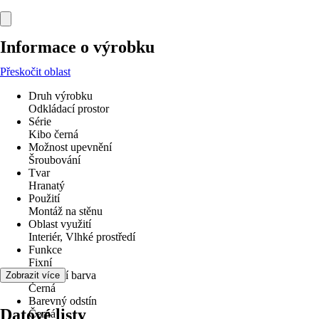
Informace o výrobku
Přeskočit oblast
Druh výrobku
Odkládací prostor
Série
Kibo černá
Možnost upevnění
Šroubování
Tvar
Hranatý
Použití
Montáž na stěnu
Oblast využití
Interiér, Vlhké prostředí
Funkce
Fixní
Základní barva
Zobrazit více
Černá
Barevný odstín
Datové listy
Černá