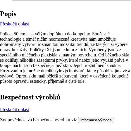
Popis
Přeskočit oblast
Police, 50 cm je skvělým doplňkem do koupelny. Současné
technologie a téměř ničím neomezená kreativita nám umožňuje
dohromady vytvořit rozmanitou mozaiku trendů, ze kterých si vybere
opravdu každý. Poličky IXI jsou jedním z nich. Vyrobeny jsou ze
speciálního mléčného plexiskla s matným povrchem. Od běžného skla
se odlišují několika zásadními prvky, které nabízí jeho využití právě v
koupelnách. Jsou bezpečnější než sklo. Jejich rozbití není snadné.
Frézováním je možné docílit stylových otvorů, které působí zajímavě a
stylově. Oproti sklu mají bělejší zabarvení, které v osvětlené koupelně
působí opravdu esteticky, příjemně a čistě bíle.
Bezpečnost výrobků
Přeskočit oblast
Zodpovědnost za bezpečnost výrobku viz
.
informace výrobce