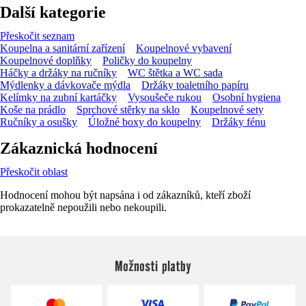
Další kategorie
Přeskočit seznam
Koupelna a sanitární zařízení
Koupelnové vybavení
Koupelnové doplňky
Poličky do koupelny
Háčky a držáky na ručníky
WC štětka a WC sada
Mýdlenky a dávkovače mýdla
Držáky toaletního papíru
Kelímky na zubní kartáčky
Vysoušeče rukou
Osobní hygiena
Koše na prádlo
Sprchové stěrky na sklo
Koupelnové sety
Ručníky a osušky
Úložné boxy do koupelny
Držáky fénu
Zákaznická hodnocení
Přeskočit oblast
Hodnocení mohou být napsána i od zákazníků, kteří zboží
prokazatelně nepoužili nebo nekoupili.
Možnosti platby