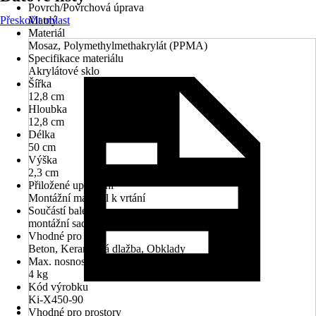
Povrch/Povrchová úprava
Přeskočit oblast
Matný
Materiál
Mosaz, Polymethylmethakrylát (PPMA)
Specifikace materiálu
Akrylátové sklo
Šířka
12,8 cm
Hloubka
12,8 cm
Délka
50 cm
Výška
2,3 cm
Přiložené upevnění
Montážní materiál k vrtání
Součástí balení
montážní sada
Vhodné pro
Beton, Keramická dlažba, Obklady
Max. nosnost
4 kg
Kód výrobku
Ki-X450-90
Vhodné pro prostory