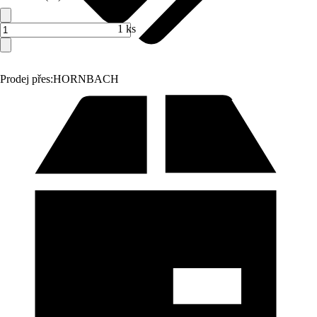
1 ks
Prodej přes:
HORNBACH