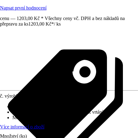
Napsat první hodnocení
cenu — 1203,00 Kč * Všechny ceny vč. DPH a bez nákladů na
přepravu za ks
1203,00 Kč
*
/
ks
č. výrobku
12811140
Povrch/Povrchová úprava
:
Matný
Přiložené upevnění
:
Montážní materiál k vrtání
Možnost upevnění
:
Šroubování
Více informací o zboží
Množství (ks)