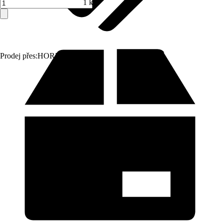
1 ks
Prodej přes:
HORNBACH