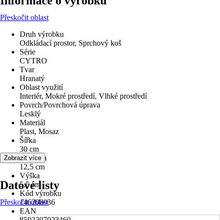
Informace o výrobku
Přeskočit oblast
Druh výrobku
Odkládací prostor, Sprchový koš
Série
CYTRO
Tvar
Hranatý
Oblast využití
Interiér, Mokré prostředí, Vlhké prostředí
Povrch/Povrchová úprava
Lesklý
Materiál
Plast, Mosaz
Šířka
30 cm
Hloubka
Zobrazit více
12,5 cm
Výška
Datové listy
5,5 cm
Kód výrobku
Přeskočit oblast
146208036
EAN
8592207023460