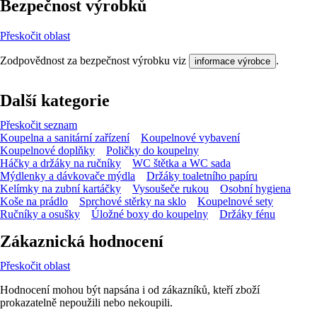
Bezpečnost výrobků
Přeskočit oblast
Zodpovědnost za bezpečnost výrobku viz
.
informace výrobce
Další kategorie
Přeskočit seznam
Koupelna a sanitární zařízení
Koupelnové vybavení
Koupelnové doplňky
Poličky do koupelny
Háčky a držáky na ručníky
WC štětka a WC sada
Mýdlenky a dávkovače mýdla
Držáky toaletního papíru
Kelímky na zubní kartáčky
Vysoušeče rukou
Osobní hygiena
Koše na prádlo
Sprchové stěrky na sklo
Koupelnové sety
Ručníky a osušky
Úložné boxy do koupelny
Držáky fénu
Zákaznická hodnocení
Přeskočit oblast
Hodnocení mohou být napsána i od zákazníků, kteří zboží
prokazatelně nepoužili nebo nekoupili.