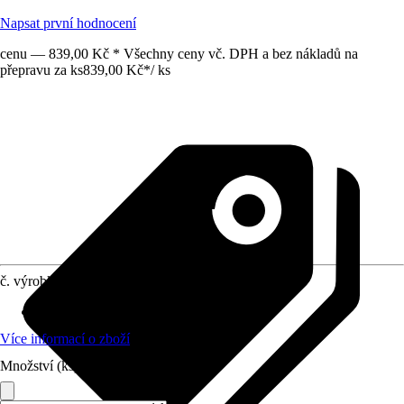
Napsat první hodnocení
cenu — 839,00 Kč * Všechny ceny vč. DPH a bez nákladů na
přepravu za ks
839,00 Kč
*
/
ks
č. výrobku
10579450
Povrch/Povrchová úprava
:
Lesklý
Více informací o zboží
Množství (ks)