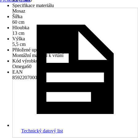
Specifikace materiálu
Mosaz
Šířka
60 cm
Hloubka
13 cm
Výška
5,5 cm
Přiložené upevnění
Montážní materiál k vrtání
Kód výrobku
Omega60
EAN
8592207000577
Technický datový list