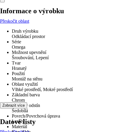
Informace o výrobku
Přeskočit oblast
Druh výrobku
Odkládací prostor
Série
Omega
Možnost upevnění
Šroubování, Lepení
Tvar
Hranatý
Použití
Montáž na stěnu
Oblast využití
Vlhké prostředí, Mokré prostředí
Základní barva
Chrom
Barevný odstín
Zobrazit více
Šedobílá
Povrch/Povrchová úprava
Datové listy
Lesklý
Materiál
Přeskočit oblast
Kov, Sklo