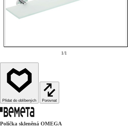
1
/
1
Porovnat
Polička skleněná OMEGA