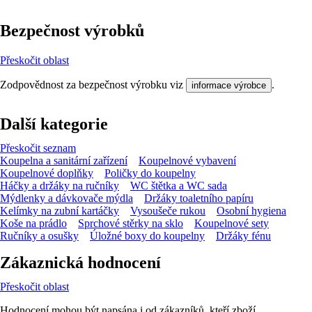
Bezpečnost výrobků
Přeskočit oblast
Zodpovědnost za bezpečnost výrobku viz
.
informace výrobce
Další kategorie
Přeskočit seznam
Koupelna a sanitární zařízení
Koupelnové vybavení
Koupelnové doplňky
Poličky do koupelny
Háčky a držáky na ručníky
WC štětka a WC sada
Mýdlenky a dávkovače mýdla
Držáky toaletního papíru
Kelímky na zubní kartáčky
Vysoušeče rukou
Osobní hygiena
Koše na prádlo
Sprchové stěrky na sklo
Koupelnové sety
Ručníky a osušky
Úložné boxy do koupelny
Držáky fénu
Zákaznická hodnocení
Přeskočit oblast
Hodnocení mohou být napsána i od zákazníků, kteří zboží