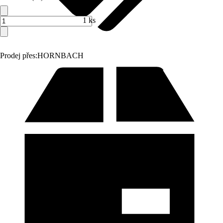
1 ks
Prodej přes:
HORNBACH