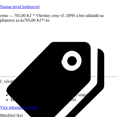
Napsat první hodnocení
cenu — 705,00 Kč * Všechny ceny vč. DPH a bez nákladů na
přepravu za ks
705,00 Kč
*
/
ks
č. výrobku
7686131
Povrch/Povrchová úprava
:
Lesklý
Přiložené upevnění
:
Montážní materiál k vrtání
Možnost upevnění
:
Šroubování, Lepení
Více informací o zboží
Množství (ks)