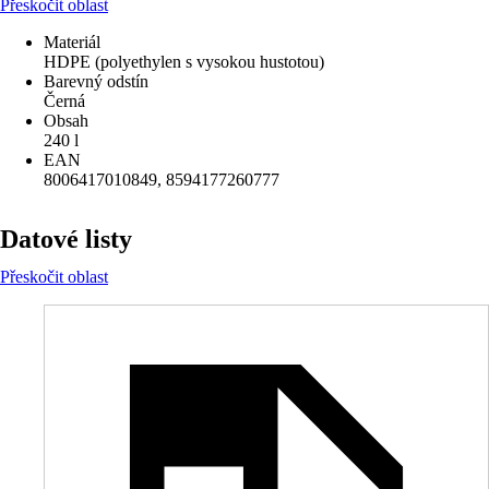
Přeskočit oblast
Materiál
HDPE (polyethylen s vysokou hustotou)
Barevný odstín
Černá
Obsah
240 l
EAN
8006417010849, 8594177260777
Datové listy
Přeskočit oblast