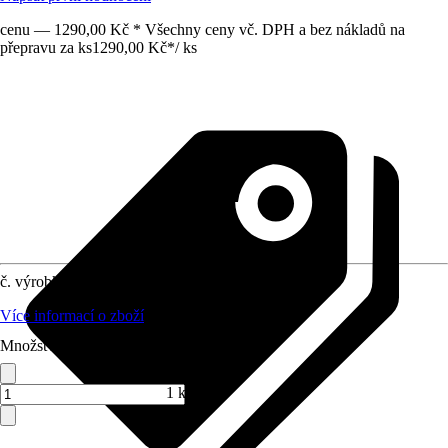
cenu — 1290,00 Kč * Všechny ceny vč. DPH a bez nákladů na
přepravu za ks
1290,00 Kč
*
/
ks
č. výrobku
10461439
Více informací o zboží
Množství (ks)
1 ks