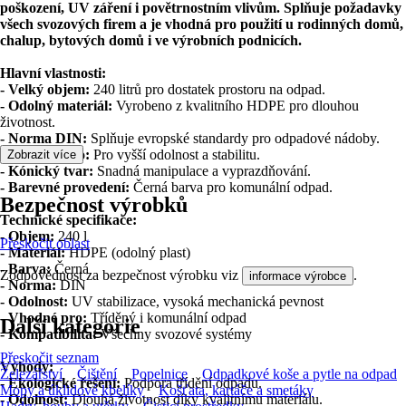
poškození, UV záření i povětrnostním vlivům. Splňuje požadavky
všech svozových firem a je vhodná pro použití u rodinných domů,
chalup, bytových domů i ve výrobních podnicích.
Hlavní vlastnosti:
- Velký objem:
240 litrů pro dostatek prostoru na odpad.
- Odolný materiál:
Vyrobeno z kvalitního HDPE pro dlouhou
životnost.
- Norma DIN:
Splňuje evropské standardy pro odpadové nádoby.
- Zesílené dno:
Pro vyšší odolnost a stabilitu.
Zobrazit více
- Kónický tvar:
Snadná manipulace a vyprazdňování.
- Barevné provedení:
Černá barva pro komunální odpad.
Bezpečnost výrobků
Technické specifikace:
- Objem:
240 l
Přeskočit oblast
- Materiál:
HDPE (odolný plast)
- Barva:
Černá
Zodpovědnost za bezpečnost výrobku viz
.
informace výrobce
- Norma:
DIN
- Odolnost:
UV stabilizace, vysoká mechanická pevnost
- Vhodné pro:
Tříděný i komunální odpad
Další kategorie
- Kompatibilita:
Všechny svozové systémy
Přeskočit seznam
Výhody:
Železářství
Čištění
Popelnice
Odpadkové koše a pytle na odpad
-
Ekologické řešení:
Podpora třídění odpadu.
Mopy a úklidové kbelíky
Košťata, kartáče a smetáky
-
Odolnost:
Dlouhá životnost díky kvalitnímu materiálu.