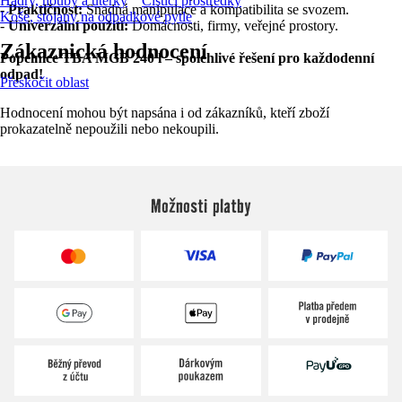
Hadry, houby a utěrky
Čisticí prostředky
-
Praktičnost:
Snadná manipulace a kompatibilita se svozem.
Koše, stojany na odpadkové pytle
-
Univerzální použití:
Domácnosti, firmy, veřejné prostory.
Zákaznická hodnocení
Popelnice TBA MGB 240 l – spolehlivé řešení pro každodenní
odpad!
Přeskočit oblast
Hodnocení mohou být napsána i od zákazníků, kteří zboží
prokazatelně nepoužili nebo nekoupili.
Možnosti platby