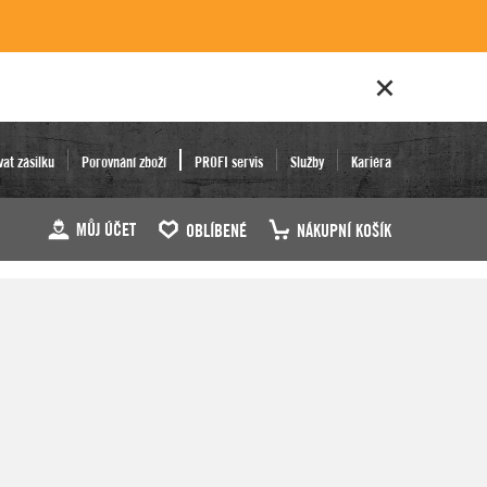
vat zásilku
Porovnání zboží
PROFI servis
Služby
Kariéra
MŮJ ÚČET
OBLÍBENÉ
NÁKUPNÍ KOŠÍK