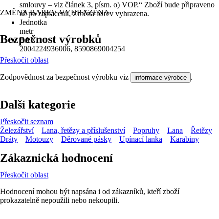
smlouvy – viz článek 3, písm. o) VOP.“ Zboží bude připraveno
ZMĚNA BAREV VYHRAZENA
až po zaplacení., Změna barev vyhrazena.
Jednotka
metr
Bezpečnost výrobků
EAN
2004224936006, 8590869004254
Přeskočit oblast
Zodpovědnost za bezpečnost výrobku viz
.
informace výrobce
Další kategorie
Přeskočit seznam
Železářství
Lana, řetězy a příslušenství
Popruhy
Lana
Řetězy
Dráty
Motouzy
Děrované pásky
Upínací lanka
Karabiny
Zákaznická hodnocení
Přeskočit oblast
Hodnocení mohou být napsána i od zákazníků, kteří zboží
prokazatelně nepoužili nebo nekoupili.