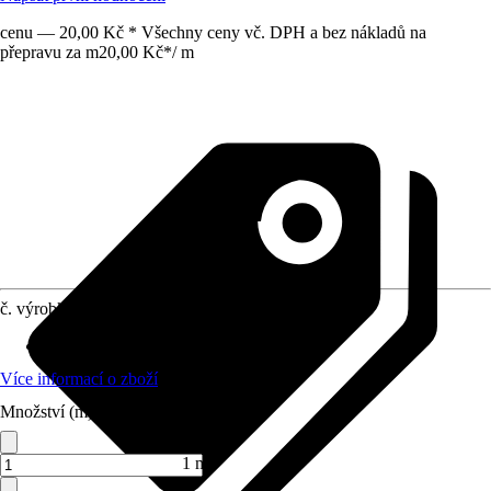
cenu — 20,00 Kč * Všechny ceny vč. DPH a bez nákladů na
přepravu za m
20,00 Kč
*
/
m
č. výrobku
4224936
Druh výrobku
:
Popruh
Více informací o zboží
Množství (m)
1 m