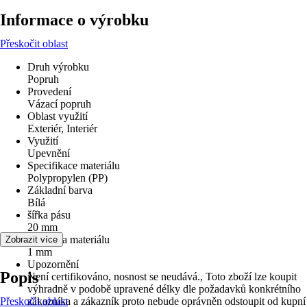
Informace o výrobku
Přeskočit oblast
Druh výrobku
Popruh
Provedení
Vázací popruh
Oblast využití
Exteriér, Interiér
Využití
Upevnění
Specifikace materiálu
Polypropylen (PP)
Základní barva
Bílá
šířka pásu
20 mm
Tloušťka materiálu
Zobrazit více
1 mm
Upozornění
Popis
Není certifikováno, nosnost se neudává., Toto zboží lze koupit
výhradně v podobě upravené délky dle požadavků konkrétního
Přeskočit oblast
zákazníka a zákazník proto nebude oprávněn odstoupit od kupní