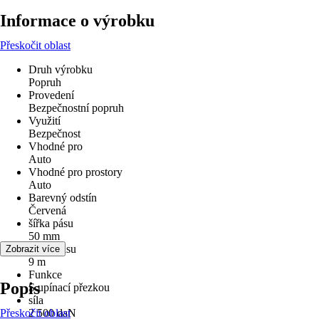
Informace o výrobku
Přeskočit oblast
Druh výrobku
Popruh
Provedení
Bezpečnostní popruh
Využití
Bezpečnost
Vhodné pro
Auto
Vhodné pro prostory
Auto
Barevný odstín
Červená
šířka pásu
50 mm
délka pásu
Zobrazit více
9 m
Funkce
Popis
S upínací přezkou
síla
Přeskočit oblast
2 500 daN