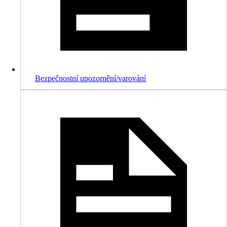
Bezpečnostní upozornění/varování