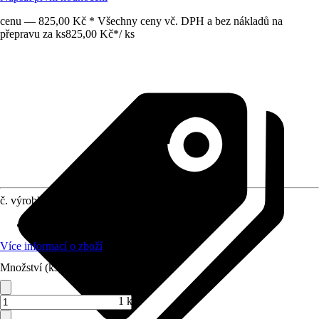
cenu — 825,00 Kč * Všechny ceny vč. DPH a bez nákladů na
přepravu za ks
825,00 Kč
*
/
ks
č. výrobku
12178540
Druh výrobku
:
Popruh
Více informací o zboží
Množství (ks)
1 ks