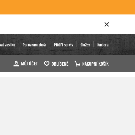
vat zásilku
Porovnání zboží
PROFI servis
Služby
Kariéra
MŮJ ÚČET
OBLÍBENÉ
NÁKUPNÍ KOŠÍK