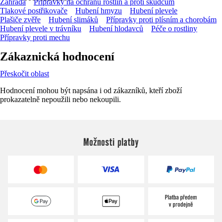
Zahrada
Přípravky na ochranu rostlin a proti škůdcům
Tlakové postřikovače
Hubení hmyzu
Hubení plevele
Plašiče zvěře
Hubení slimáků
Přípravky proti plísním a chorobám
Hubení plevele v trávníku
Hubení hlodavců
Péče o rostliny
Přípravky proti mechu
Zákaznická hodnocení
Přeskočit oblast
Hodnocení mohou být napsána i od zákazníků, kteří zboží
prokazatelně nepoužili nebo nekoupili.
Možnosti platby