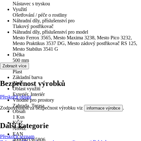
Nástavec s tryskou
Využití
Ošetřování / péče o rostliny
Náhradní díly, příslušenství pro
Tlakový postřikovač
Náhradní díly, příslušenství pro model
Mesto Ferrox 3565, Mesto Maxima 3238, Mesto Pico 3232,
Mesto Praktikus 3537 DG, Mesto zádový postřikovač RS 125,
Mesto Stabilus 3541 G
Délka
500 mm
Materiál
Zobrazit více
Plast
Základní barva
Bezpečnost výrobků
Zlatá
Oblast využití
Exteriér, Interiér
Přeskočit oblast
Vhodné pro prostory
Zahrada, Terasa
Zodpovědnost za bezpečnost výrobku viz
.
informace výrobce
Obsah
1 Kus
KČZ
Další kategorie
A8MZ
EAN
Přeskočit seznam
4000903365806