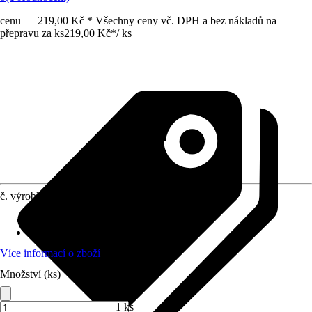
cenu — 219,00 Kč * Všechny ceny vč. DPH a bez nákladů na
přepravu za ks
219,00 Kč
*
/
ks
č. výrobku
5901108
Druh výrobku
:
Roura/ trubka
Materiál
:
Plast
Více informací o zboží
Množství (ks)
1 ks