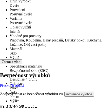
Druh výrobku
Dveře
Provedení
Posuvné dveře
Varianta
Posuvné dveře
Oblast využití
Interiér
Vhodné pro prostory
Pracovna, Koupelna, Hala/ předsíň, Dětský pokoj, Kuchyně,
Ložnice, Obývací pokoj
Materiál
Sklo
Výplň
Sklo
Zobrazit více
Specifikace materiálu
Bezpečnostní sklo (ESG)
Bezpečnost výrobků
motiv
Design se 4 pruhy
Orientace
Přeskočit oblast
Pravá
Šířka
Zodpovědnost za bezpečnost výrobku viz
.
informace výrobce
90 cm
Výška
2 050 cm
Další kategorie