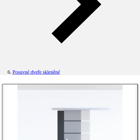
Posuvné dveře skleněné