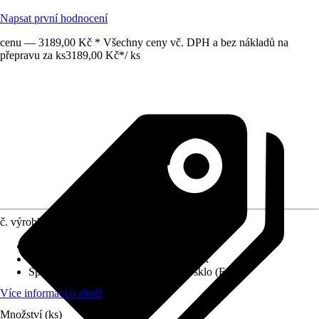
Napsat první hodnocení
cenu — 3189,00 Kč * Všechny ceny vč. DPH a bez nákladů na
přepravu za ks
3189,00 Kč
*
/
ks
č. výrobku
12666297
Varianta
:
Posuvné dveře
Povrch/Povrchová úprava
:
Digitální tisk
Specifikace materiálu
:
Bezpečnostní sklo (ESG)
Více informací o zboží
Množství (ks)