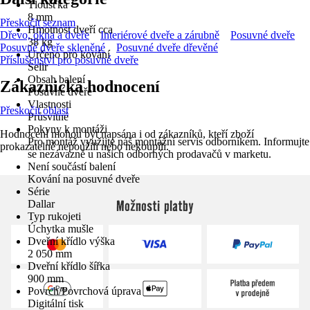
Tloušťka
8 mm
Přeskočit seznam
Hmotnost dveří cca
Dřevo, okna a dveře
Interiérové dveře a zárubně
Posuvné dveře
38 kg
Posuvné dveře skleněné
Posuvné dveře dřevěné
Určeno pro kování
Příslušenství pro posuvné dveře
Selir
Obsah balení
Zákaznická hodnocení
Posuvné dveře
Vlastnosti
Přeskočit oblast
Průsvitné
Pokyny k montáži
Hodnocení mohou být napsána i od zákazníků, kteří zboží
Pro montáž využijte náš montážní servis odborníkem. Informujte
prokazatelně nepoužili nebo nekoupili.
se nezávazně u našich odborných prodavačů v marketu.
Není součástí balení
Kování na posuvné dveře
Série
Možnosti platby
Dallar
Typ rukojeti
Úchytka mušle
Dveřní křídlo výška
2 050 mm
Dveřní křídlo šířka
900 mm
Povrch/Povrchová úprava
Digitální tisk