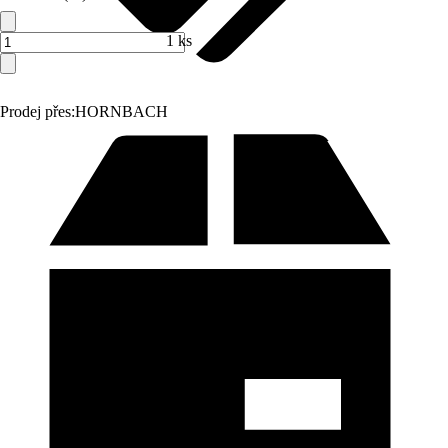
1 ks
Prodej přes:
HORNBACH