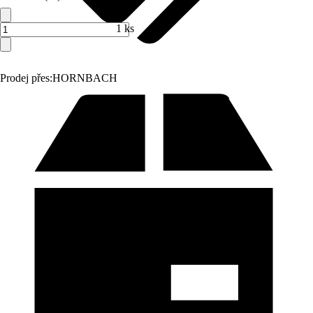
1 ks
Prodej přes:
HORNBACH