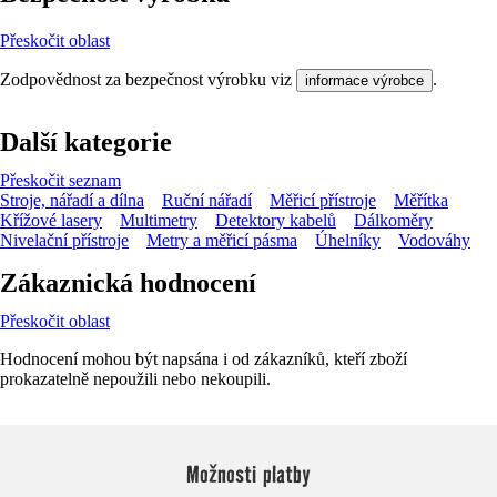
Přeskočit oblast
Zodpovědnost za bezpečnost výrobku viz
.
informace výrobce
Další kategorie
Přeskočit seznam
Stroje, nářadí a dílna
Ruční nářadí
Měřicí přístroje
Měřítka
Křížové lasery
Multimetry
Detektory kabelů
Dálkoměry
Nivelační přístroje
Metry a měřicí pásma
Úhelníky
Vodováhy
Zákaznická hodnocení
Přeskočit oblast
Hodnocení mohou být napsána i od zákazníků, kteří zboží
prokazatelně nepoužili nebo nekoupili.
Možnosti platby