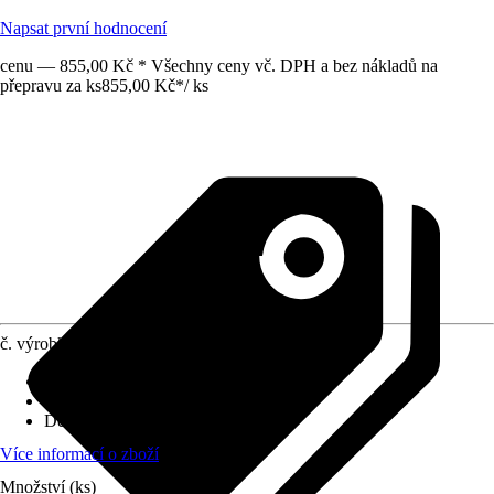
Napsat první hodnocení
cenu — 855,00 Kč * Všechny ceny vč. DPH a bez nákladů na
přepravu za ks
855,00 Kč
*
/
ks
č. výrobku
10703927
Druh výrobku
:
Posuvné měřítko
Materiál
:
Ocel
Délka
:
200 mm
Více informací o zboží
Množství (ks)