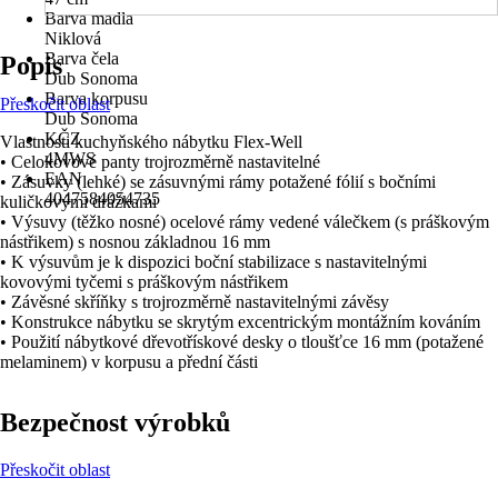
Barva madla
Niklová
Barva čela
Popis
Dub Sonoma
Barva korpusu
Přeskočit oblast
Dub Sonoma
KČZ
Vlastnosti kuchyňského nábytku Flex-Well
4MWS
• Celokovové panty trojrozměrně nastavitelné
EAN
• Zásuvky (lehké) se zásuvnými rámy potažené fólií s bočními
4047584054735
kuličkovými drážkami
• Výsuvy (těžko nosné) ocelové rámy vedené válečkem (s práškovým
nástřikem) s nosnou základnou 16 mm
• K výsuvům je k dispozici boční stabilizace s nastavitelnými
kovovými tyčemi s práškovým nástřikem
• Závěsné skříňky s trojrozměrně nastavitelnými závěsy
• Konstrukce nábytku se skrytým excentrickým montážním kováním
• Použití nábytkové dřevotřískové desky o tloušťce 16 mm (potažené
melaminem) v korpusu a přední části
Bezpečnost výrobků
Přeskočit oblast