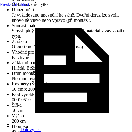
Přeskočit oblast
Oblouková úchytka
Upozornění
Je vyžadováno upevnění ke stěně. Dveřní doraz lze zvolit
libovolně vlevo nebo vpravo (při montáži).
Součástí balení
Smysluplný montážní návod, montážní materiál v závislosti na
typu.
Zarážka
Oboustranné (s montáží vlevo/vpravo)
Vhodné pro prostory
Kuchyně
Základní barva
Hnědá, Béžová
Druh montáže
Nesmontované
Rozměry (ŠxVxH)
50 cm x 200 cm x 47 cm
Kód výrobku
00010510
Šířka
50 cm
Výška
200 cm
Hloubka
Datový list
47 cm