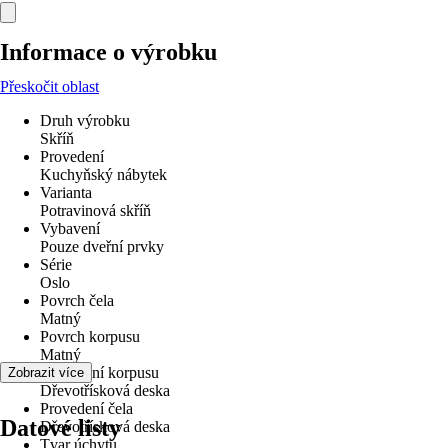
Informace o výrobku
Přeskočit oblast
Druh výrobku
Skříň
Provedení
Kuchyňský nábytek
Varianta
Potravinová skříň
Vybavení
Pouze dveřní prvky
Série
Oslo
Povrch čela
Matný
Povrch korpusu
Matný
Provedení korpusu
Zobrazit více
Dřevotřísková deska
Provedení čela
Datové listy
Dřevotřísková deska
Tvar úchytu