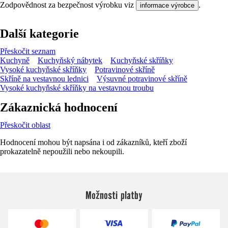
Zodpovědnost za bezpečnost výrobku viz
.
informace výrobce
Další kategorie
Přeskočit seznam
Kuchyně
Kuchyňský nábytek
Kuchyňské skříňky
Vysoké kuchyňské skříňky
Potravinové skříně
Skříně na vestavnou lednici
Výsuvné potravinové skříně
Vysoké kuchyňské skříňky na vestavnou troubu
Zákaznická hodnocení
Přeskočit oblast
Hodnocení mohou být napsána i od zákazníků, kteří zboží
prokazatelně nepoužili nebo nekoupili.
Možnosti platby