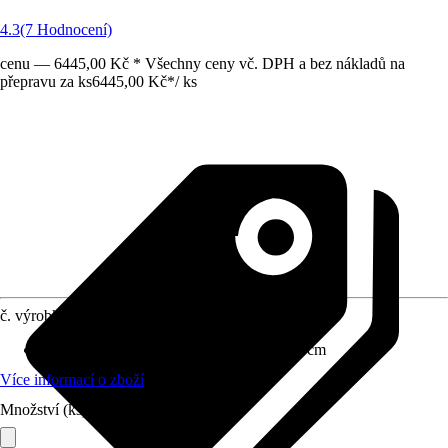
4.3
(7 Hodnocení)
cenu — 6445,00 Kč * Všechny ceny vč. DPH a bez nákladů na
přepravu za ks
6445,00 Kč
*
/
ks
č. výrobku
6278072
Rozměry (ŠxVxH)
:
50 cm x 200 cm x 47 cm
Více informací o zboží
Množství (ks)