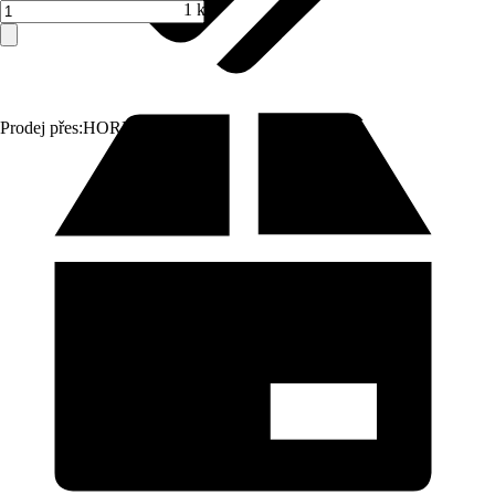
1 ks
Prodej přes:
HORNBACH