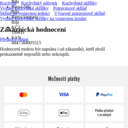
Bílá
Kuchyně
Kuchyňský nábytek
Kuchyňské skříňky
Barva čela
Vysoké kuchyňské skříňky
Potravinové skříně
Bílá
Skříně na vestavnou lednici
Výsuvné potravinové skříně
Barva korpusu
Vysoké kuchyňské skříňky na vestavnou troubu
Bílá
KČZ
Zákaznická hodnocení
T6WD
EAN
Přeskočit oblast
4047584005515
Hodnocení mohou být napsána i od zákazníků, kteří zboží
prokazatelně nepoužili nebo nekoupili.
Možnosti platby