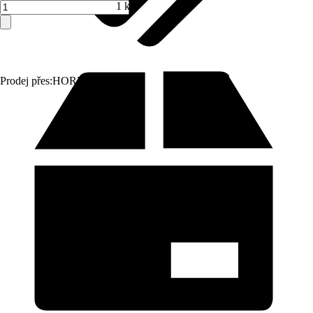
1 ks
Prodej přes:
HORNBACH