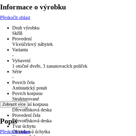
Informace o výrobku
Přeskočit oblast
Druh výrobku
Skříň
Provedení
Víceúčelový nábytek
Varianta
-
Vybavení
1 otočné dveře, 3 zasunovacích poliček
Série
-
Povrch čela
Antistatický potah
Povrch korpusu
Strukturované
Provedení korpusu
Zobrazit více
Dřevotřísková deska
Provedení čela
Popis
Dřevotřísková deska
Tvar úchytu
Přeskočit oblast
Oblouková úchytka