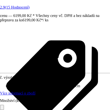
2.9
(15 Hodnocení)
cenu — 6199,00 Kč * Všechny ceny vč. DPH a bez nákladů na
přepravu za ks
6199,00 Kč
*
/
ks
č. výrobku
7233328
Rozměry (ŠxVxH)
:
50 cm x 200 cm x 50 cm
Více informací o zboží
Množství (ks)