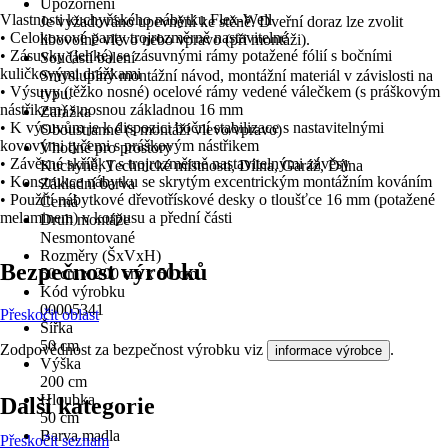
Upozornění
Vlastnosti kuchyňského nábytku Flex-Well
Je vyžadováno upevnění ke stěně. Dveřní doraz lze zvolit
• Celokovové panty trojrozměrně nastavitelné
libovolně vlevo nebo vpravo (při montáži).
• Zásuvky (lehké) se zásuvnými rámy potažené fólií s bočními
Součástí balení
kuličkovými drážkami
Smysluplný montážní návod, montážní materiál v závislosti na
• Výsuvy (těžko nosné) ocelové rámy vedené válečkem (s práškovým
typu.
nástřikem) s nosnou základnou 16 mm
Zarážka
• K výsuvům je k dispozici boční stabilizace s nastavitelnými
Oboustranné (s montáží vlevo/vpravo)
kovovými tyčemi s práškovým nástřikem
Vhodné pro prostory
• Závěsné skříňky s trojrozměrně nastavitelnými závěsy
Kuchyně, Technické místnosti, Dílna, Garáž, Dílna
• Konstrukce nábytku se skrytým excentrickým montážním kováním
Základní barva
• Použití nábytkové dřevotřískové desky o tloušťce 16 mm (potažené
Černá
melaminem) v korpusu a přední části
Druh montáže
Nesmontované
Rozměry (ŠxVxH)
Bezpečnost výrobků
50 cm x 200 cm x 50 cm
Kód výrobku
00005341
Přeskočit oblast
Šířka
50 cm
Zodpovědnost za bezpečnost výrobku viz
.
informace výrobce
Výška
200 cm
Hloubka
Další kategorie
50 cm
Barva madla
Přeskočit seznam