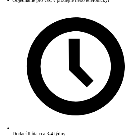
Objednáme pro vás, v prodejně nebo telefonicky!
Dodací lhůta cca 3-4 týdny