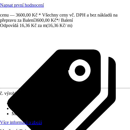
Napsat první hodnocení
cenu — 3600,00 Kč * Všechny ceny vč. DPH a bez nákladů na
přepravu za Balení
3600,00 Kč
*
/
Balení
Odpovídá 16,36 Kč za m
(
16,36 Kč
/
m
)
č. výrobku
6748789
Vhodné pro
:
Topení
Funkce
:
Snížení tepelných ztrát
Materiál
:
Polyetylen
Více informací o zboží