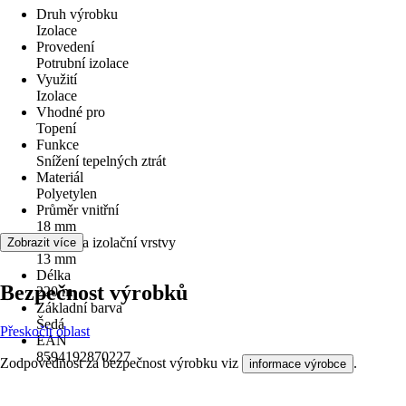
Druh výrobku
Izolace
Provedení
Potrubní izolace
Využití
Izolace
Vhodné pro
Topení
Funkce
Snížení tepelných ztrát
Materiál
Polyetylen
Průměr vnitřní
18 mm
Tloušťka izolační vrstvy
Zobrazit více
13 mm
Délka
Bezpečnost výrobků
220 m
Základní barva
Šedá
Přeskočit oblast
EAN
8594192870227
Zodpovědnost za bezpečnost výrobku viz
.
informace výrobce