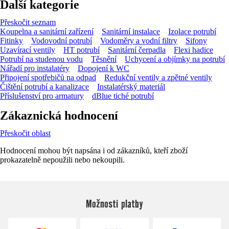
Další kategorie
Přeskočit seznam
Koupelna a sanitární zařízení
Sanitární instalace
Izolace potrubí
Fitinky
Vodovodní potrubí
Vodoměry a vodní filtry
Sifony
Uzavírací ventily
HT potrubí
Sanitární čerpadla
Flexi hadice
Potrubí na studenou vodu
Těsnění
Uchycení a objímky na potrubí
Nářadí pro instalatéry
Dopojení k WC
Připojení spotřebičů na odpad
Redukční ventily a zpětné ventily
Čištění potrubí a kanalizace
Instalatérský materiál
Příslušenství pro armatury
dBlue tiché potrubí
Zákaznická hodnocení
Přeskočit oblast
Hodnocení mohou být napsána i od zákazníků, kteří zboží
prokazatelně nepoužili nebo nekoupili.
Možnosti platby