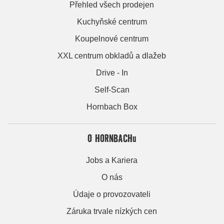
Přehled všech prodejen
Kuchyňské centrum
Koupelnové centrum
XXL centrum obkladů a dlažeb
Drive - In
Self-Scan
Hornbach Box
O HORNBACHu
Jobs a Kariera
O nás
Údaje o provozovateli
Záruka trvale nízkých cen