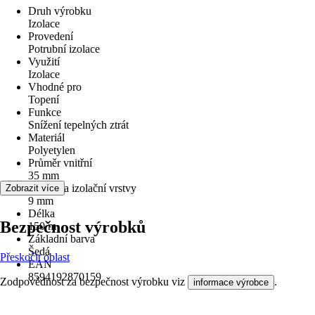
Druh výrobku
Izolace
Provedení
Potrubní izolace
Využití
Izolace
Vhodné pro
Topení
Funkce
Snížení tepelných ztrát
Materiál
Polyetylen
Průměr vnitřní
35 mm
Tloušťka izolační vrstvy
Zobrazit více
9 mm
Délka
Bezpečnost výrobků
150 m
Základní barva
Šedá
Přeskočit oblast
EAN
8594192870159
Zodpovědnost za bezpečnost výrobku viz
.
informace výrobce