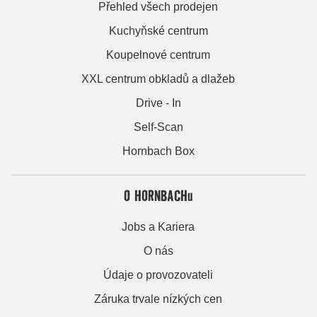
Přehled všech prodejen
Kuchyňské centrum
Koupelnové centrum
XXL centrum obkladů a dlažeb
Drive - In
Self-Scan
Hornbach Box
O HORNBACHu
Jobs a Kariera
O nás
Údaje o provozovateli
Záruka trvale nízkých cen