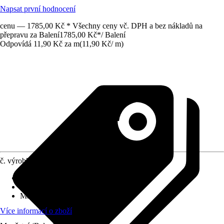
Napsat první hodnocení
cenu — 1785,00 Kč * Všechny ceny vč. DPH a bez nákladů na
přepravu za Balení
1785,00 Kč
*
/
Balení
Odpovídá 11,90 Kč za m
(
11,90 Kč
/
m
)
č. výrobku
6748827
Vhodné pro
:
Topení
Funkce
:
Snížení tepelných ztrát
Materiál
:
Polyetylen
Více informací o zboží