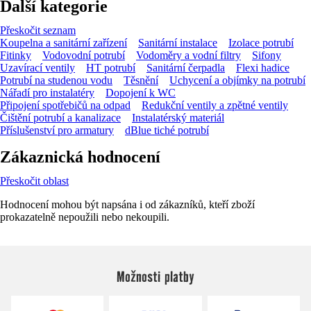
Další kategorie
Přeskočit seznam
Koupelna a sanitární zařízení
Sanitární instalace
Izolace potrubí
Fitinky
Vodovodní potrubí
Vodoměry a vodní filtry
Sifony
Uzavírací ventily
HT potrubí
Sanitární čerpadla
Flexi hadice
Potrubí na studenou vodu
Těsnění
Uchycení a objímky na potrubí
Nářadí pro instalatéry
Dopojení k WC
Připojení spotřebičů na odpad
Redukční ventily a zpětné ventily
Čištění potrubí a kanalizace
Instalatérský materiál
Příslušenství pro armatury
dBlue tiché potrubí
Zákaznická hodnocení
Přeskočit oblast
Hodnocení mohou být napsána i od zákazníků, kteří zboží
prokazatelně nepoužili nebo nekoupili.
Možnosti platby