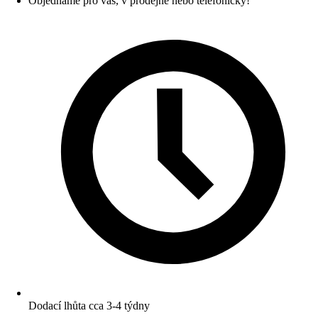
Objednáme pro vás, v prodejně nebo telefonicky!
Dodací lhůta cca 3-4 týdny