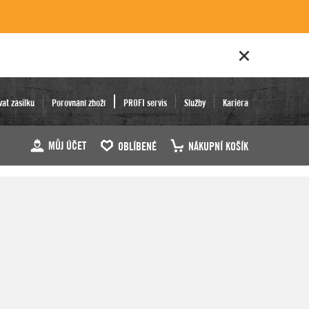
vat zásilku
Porovnání zboží
PROFI servis
Služby
Kariéra
MŮJ ÚČET
OBLÍBENÉ
NÁKUPNÍ KOŠÍK