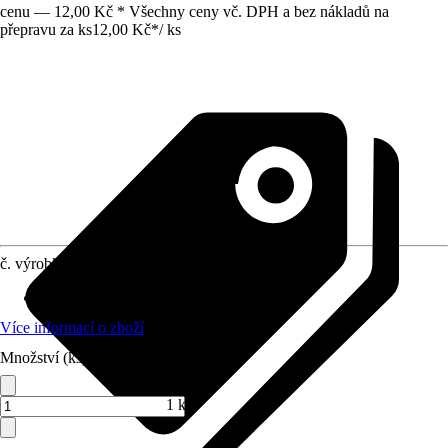
cenu — 12,00 Kč * Všechny ceny vč. DPH a bez nákladů na
přepravu za ks
12,00 Kč
*
/
ks
č. výrobku
10564911
Využití
:
Spojování, Sváření
Více informací o zboží
Množství (ks)
1 ks