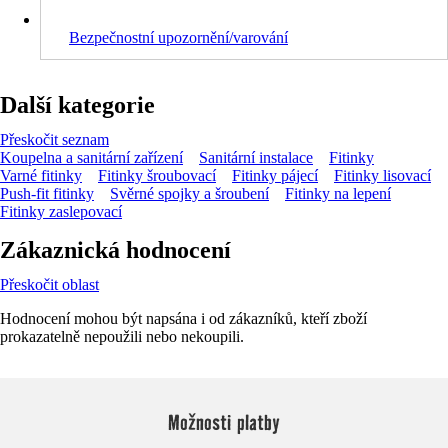
Bezpečnostní upozornění/varování
Další kategorie
Přeskočit seznam
Koupelna a sanitární zařízení
Sanitární instalace
Fitinky
Varné fitinky
Fitinky šroubovací
Fitinky pájecí
Fitinky lisovací
Push-fit fitinky
Svěrné spojky a šroubení
Fitinky na lepení
Fitinky zaslepovací
Zákaznická hodnocení
Přeskočit oblast
Hodnocení mohou být napsána i od zákazníků, kteří zboží
prokazatelně nepoužili nebo nekoupili.
Možnosti platby