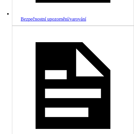
Bezpečnostní upozornění/varování