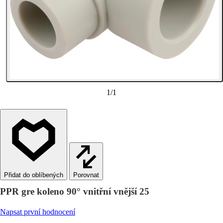
1
/
1
Porovnat
PPR gre koleno 90° vnitřní vnější 25
Napsat první hodnocení