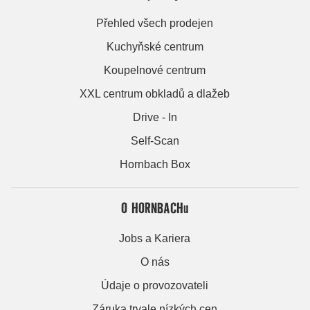
Přehled všech prodejen
Kuchyňské centrum
Koupelnové centrum
XXL centrum obkladů a dlažeb
Drive - In
Self-Scan
Hornbach Box
O HORNBACHu
Jobs a Kariera
O nás
Údaje o provozovateli
Záruka trvale nízkých cen