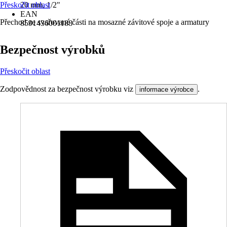
Přeskočit oblast
20 mm, 1/2"
EAN
Přechod ze svařované části na mosazné závitové spoje a armatury
8591436001188
Bezpečnost výrobků
Přeskočit oblast
Zodpovědnost za bezpečnost výrobku viz
.
informace výrobce