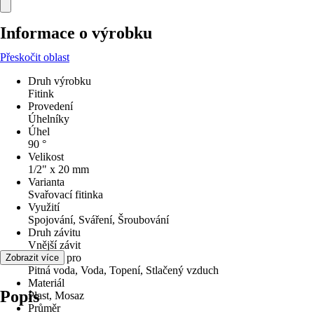
Informace o výrobku
Přeskočit oblast
Druh výrobku
Fitink
Provedení
Úhelníky
Úhel
90 °
Velikost
1/2" x 20 mm
Varianta
Svařovací fitinka
Využití
Spojování, Sváření, Šroubování
Druh závitu
Vnější závit
Vhodné pro
Zobrazit více
Pitná voda, Voda, Topení, Stlačený vzduch
Materiál
Popis
Plast, Mosaz
Průměr