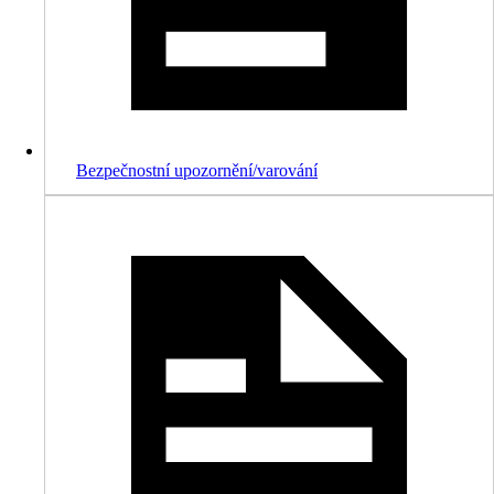
Bezpečnostní upozornění/varování