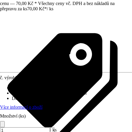
cenu — 70,00 Kč * Všechny ceny vč. DPH a bez nákladů na
přepravu za ks
70,00 Kč
*
/
ks
č. výrobku
10564860
Velikost
:
1/2" x 20 mm
Využití
:
Spojování, Sváření, Šroubování
Druh závitu
:
Vnější závit
Více informací o zboží
Množství (ks)
1 ks