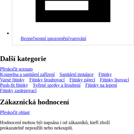
Bezpečnostní upozornění/varování
Další kategorie
Přeskočit seznam
Koupelna a sanitární zařízení
Sanitární instalace
Fitinky
Varné fitinky
Fitinky šroubovací
Fitinky pájecí
Fitinky lisovací
Push-fit fitinky
Svěrné spojky a šroubení
Fitinky na lepení
Fitinky zaslepovací
Zákaznická hodnocení
Přeskočit oblast
Hodnocení mohou být napsána i od zákazníků, kteří zboží
prokazatelně nepoužili nebo nekoupili.